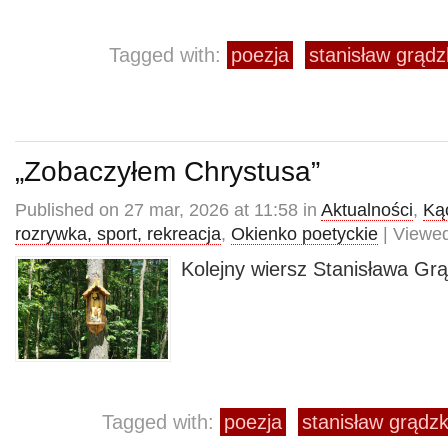
Tagged with:
poezja
stanisław grądz
„Zobaczyłem Chrystusa”
Published on 27 mar, 2026 at 11:58 in
Aktualności
,
Kąc
rozrywka, sport, rekreacja
,
Okienko poetyckie
| Viewed
Kolejny wiersz Stanisława Gr
Tagged with:
poezja
stanisław grądzk