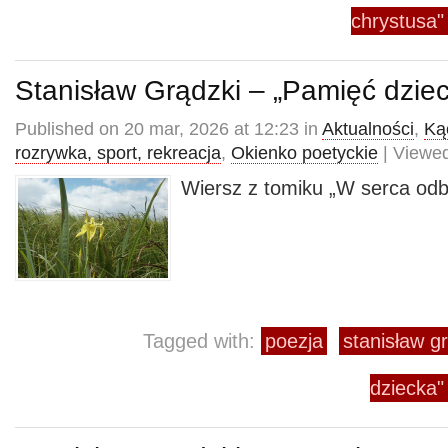
chrystusa"
Stanisław Grądzki – „Pamięć dzie
Published on 20 mar, 2026 at 12:23 in
Aktualności
,
Kąc
rozrywka, sport, rekreacja
,
Okienko poetyckie
| Viewed
Wiersz z tomiku „W serca odbi
Tagged with:
poezja
stanisław g
dziecka"