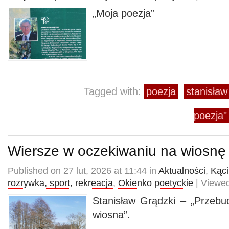
„Moja poezja”
Tagged with:
poezja
stanisław
poezja"
Wiersze w oczekiwaniu na wiosnę
Published on 27 lut, 2026 at 11:44 in
Aktualności
,
Kąci
rozrywka, sport, rekreacja
,
Okienko poetyckie
| Viewed
Stanisław Grądzki – „Przebud
wiosna”.