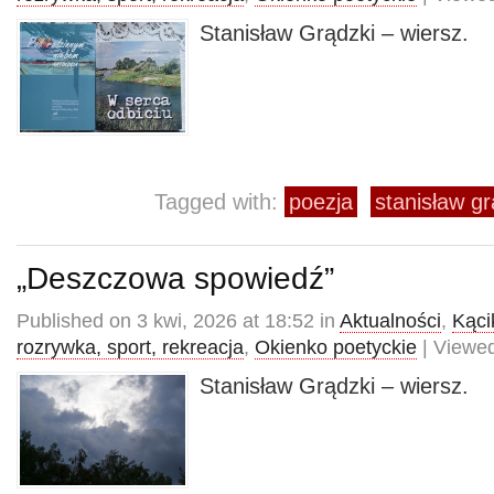
Stanisław Grądzki – wiersz.
Tagged with:
poezja
stanisław gr
„Deszczowa spowiedź”
Published on 3 kwi, 2026 at 18:52 in
Aktualności
,
Kącik
rozrywka, sport, rekreacja
,
Okienko poetyckie
| Viewed
Stanisław Grądzki – wiersz.