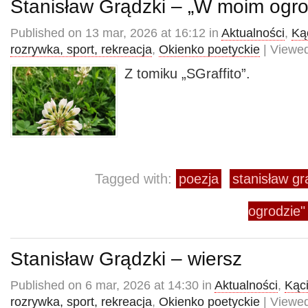
Stanisław Grądzki – „W moim ogro
Published on 13 mar, 2026 at 16:12 in
Aktualności
,
Kąc
rozrywka, sport, rekreacja
,
Okienko poetyckie
| Viewed
Z tomiku „SGraffito”.
Tagged with:
poezja
stanisław gr
ogrodzie"
Stanisław Grądzki – wiersz
Published on 6 mar, 2026 at 14:30 in
Aktualności
,
Kąci
rozrywka, sport, rekreacja
,
Okienko poetyckie
| Viewed