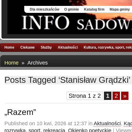
Thu, 6 Aug 2026
Dla mieszkańców
O gminie
Katalog firm
Mapa gminy
Home
Ciekawe
Służby
Aktualności
Kultura, rozrywka, sport, re
Home
» Archives
Posts Tagged ‘Stanisław Grądzki’
Strona 1 z 2
1
2
»
„Razem”
Published on 10 kwi, 2026 at 12:37 in
Aktualności
,
Kąc
rozrywka, sport, rekreacja
,
Okienko poetyckie
| Viewed