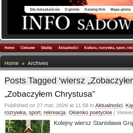
Sat, 8 Aug 2026
Dla mieszkańców
O gminie
Katalog firm
Mapa gminy
Home
Ciekawe
Służby
Aktualności
Kultura, rozrywka, sport, re
Home
» Archives
Posts Tagged ‘wiersz „Zobaczyłe
„Zobaczyłem Chrystusa”
Published on 27 mar, 2026 at 11:58 in
Aktualności
,
Kąc
rozrywka, sport, rekreacja
,
Okienko poetyckie
| Viewed
Kolejny wiersz Stanisława Gr