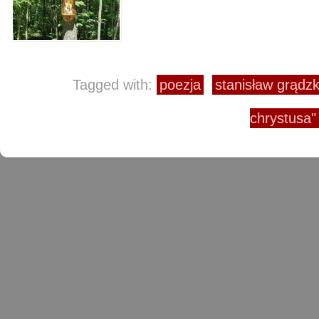
Tagged with:
poezja
stanisław grądzk
chrystusa"