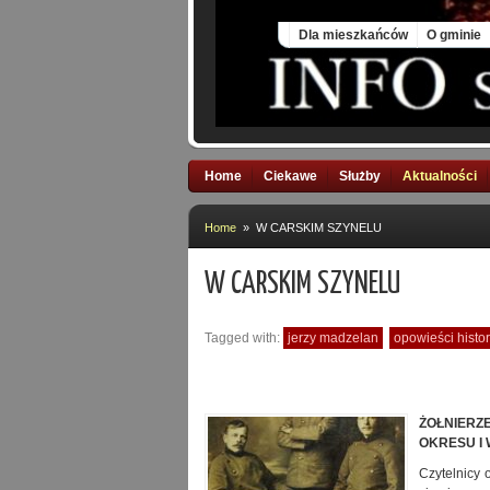
Thu, 6 Aug 2026
Dla mieszkańców
O gminie
Home
Ciekawe
Służby
Aktualności
Home
» W CARSKIM SZYNELU
W CARSKIM SZYNELU
Tagged with:
jerzy madzelan
opowieści histor
ŻOŁNIERZ
OKRESU I W
Czytelnicy 