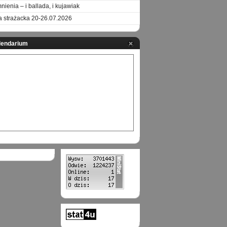
ienia – i ballada, i kujawiak
a strażacka 20-26.07.2026
lendarium