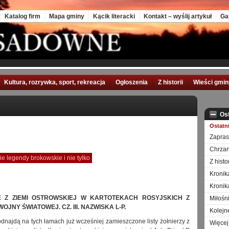
Katalog firm
Mapa gminy
Kącik literacki
Kontakt – wyślij artykuł
Ga
Kultura, rozrywka, sport, rekreacja
Ogłoszenia
Z historii
Wieści gmi
Os
Ostatn
Zapra
Chrzan
ie legendy brokowskie i nie tylko
Z hist
Kronik
Kronik
E Z ZIEMI OSTROWSKIEJ W KARTOTEKACH ROSYJSKICH Z
Miłośn
OJNY ŚWIATOWEJ. CZ. III. NAZWISKA L-P.
Kolejn
odnajdą na tych łamach już wcześniej zamieszczone listy żołnierzy z
Więcej 