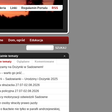
leria
Linki
Regulamin Portalu
RSS
nne
Dom, ogród
Edukacja
tatnie tematy
ie tematy
Oglądane
Komentowane
szamy na Dożynki w Sadownem!
 – warto go jeść…
orii – Sadowianki – Urodziny i Dożynki 2025
a strażacka 27.07-02.08.2026
a policyjna 27.07-02.08.2026
icy motoryzacji odwiedzili Sadowne
e osoby straciły prawo jazdy
o tkactwie nie tylko w parafii andrzejewskiej,