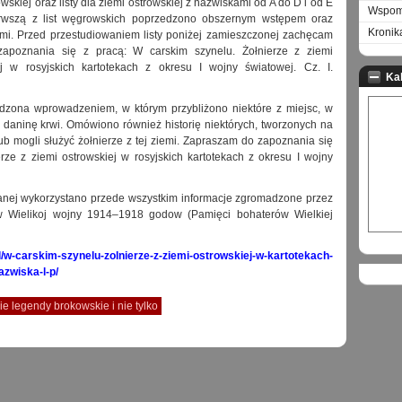
wskiej oraz listy dla ziemi ostrowskiej z nazwiskami od A do D i od E
Wspomn
wszą z list węgrowskich poprzedzono obszernym wstępem oraz
Kronik
mi. Przed przestudiowaniem listy poniżej zamieszczonej zachęcam
apoznania się z pracą: W carskim szynelu. Żołnierze z ziemi
j w rosyjskich kartotekach z okresu I wojny światowej. Cz. I.
Ka
edzona wprowadzeniem, w którym przybliżono niektóre z miejsc, w
li daninę krwi. Omówiono również historię niektórych, tworzonych na
lub mogli służyć żołnierze z tej ziemi. Zapraszam do zapoznania się
rze z ziemi ostrowskiej w rosyjskich kartotekach z okresu I wojny
wanej wykorzystano przede wszystkim informacje zgromadzone przez
jew Wielikoj wojny 1914–1918 godow (Pamięci bohaterów Wielkiej
l/w-carskim-szynelu-zolnierze-z-ziemi-ostrowskiej-w-kartotekach-
azwiska-l-p/
ie legendy brokowskie i nie tylko