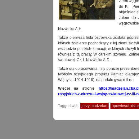
ziemi węgro
do K. Pier
objaśnienia
zatem do z
węgrowskie
Nazwiska A-H.
Także pierwsza lista ostrowska została poprz
których żołnierze pochodzący z tej ziemi złoży
wschodzie polskich formacji, w których służyli 
również z tą pracą: W carskim szynelu. Żołnie
światowej. Cz. I. Nazwiska A-D.
Także dla opracowania listy poniżej prezento
twórców rosyjskiego projektu Pamiati giero
Wojny lat 1914-1918), na portalu gwar.mil.ru.
Więcej na stronie
https://madzelan.cba.p
rosyjskich-z-okresu-i-wojny-swiatowej-cz-iii-n
Tagged with:
jerzy madzelan
opowieści histor