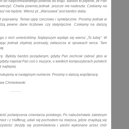
 do natychmiastowego powrotu do kraju. Bardzo to pięknie, że Pan
 wierzyć. Chwila powrotu jednak jeszcze nie nadeszła. Czekamy na
już nie będzie. Wiersz pt. „Warszawa” jest bardzo słaby.
 poprawny. Temat ujęty rzeczowo i syntetycznie. Prosimy jednak w
odzą pewne dane liczbowe czy statystyczne. Czekamy na dalszą
go z nich umieściliśmy. Najlepszym wydaje się wiersz „To lubię”. W
kając jednak zbytniej przesady, zwłaszcza w sprawach serca. Tam
tę.
acę. Byłoby bardzo pożądanym, gdyby Pan zechciał zabrać głos w
 gdyby napisał Pan coś o muzyce, o wielkich kompozytorach polskich
ż najlepiej.
Wydrukujemy w następnym numerze. Prosimy o dalszą współpracę.
lewski
……….
stość poświęcenia cmentarza polskiego. Po nabożeństwie żałobnym
ież i z Haffkrug, udali się pochodem na miejsca, gdzie znajdują się
ystości złożyły się przemówienia i pieśni wykonane przez chór