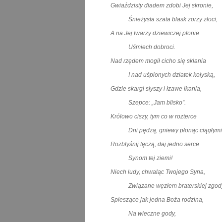
Gwiaździsty diadem zdobi Jej skronie,
Śnieżysta szata blask zorzy złoci,
A na Jej twarzy dziewiczej płonie
Uśmiech dobroci.
Nad rzędem mogił cicho się skłania
I nad uśpionych dziatek kołyską,
Gdzie skargi słyszy i łzawe łkania,
Szepce: „Jam blisko”.
Królowo ciszy, tym co w rozterce
Dni pędzą, gniewy płonąc ciągłymi
Rozbłyśnij tęczą, daj jedno serce
Synom tej ziemi!
Niech ludy, chwaląc Twojego Syna,
Związane węzłem braterskiej zgody
Spieszące jak jedna Boża rodzina,
Na wieczne gody,