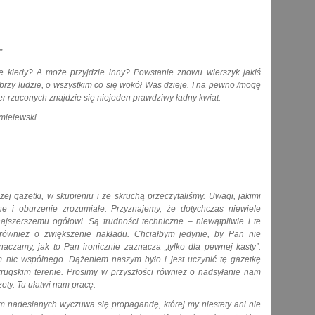
”
e kiedy? A może przyjdzie inny? Powstanie znowu wierszyk jakiś
brzy ludzie, o wszystkim co się wokół Was dzieje. I na pewno /mogę
er rzuconych znajdzie się niejeden prawdziwy ładny kwiat.
wski
ej gazetki, w skupieniu i ze skruchą przeczytaliśmy. Uwagi, jakimi
ne i oburzenie zrozumiałe. Przyznajemy, że dotychczas niewiele
ajszerszemu ogółowi. Są trudności techniczne – niewątpliwie i te
również o zwiększenie nakładu. Chciałbym jedynie, by Pan nie
aczamy, jak to Pan ironicznie zaznacza „tylko dla pewnej kasty”.
m nic wspólnego. Dążeniem naszym było i jest uczynić tę gazetkę
rugskim terenie. Prosimy w przyszłości również o nadsyłanie nam
ty. Tu ułatwi nam pracę.
nadesłanych wyczuwa się propagandę, której my niestety ani nie