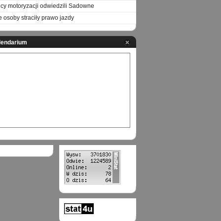
icy motoryzacji odwiedzili Sadowne
e osoby straciły prawo jazdy
lendarium