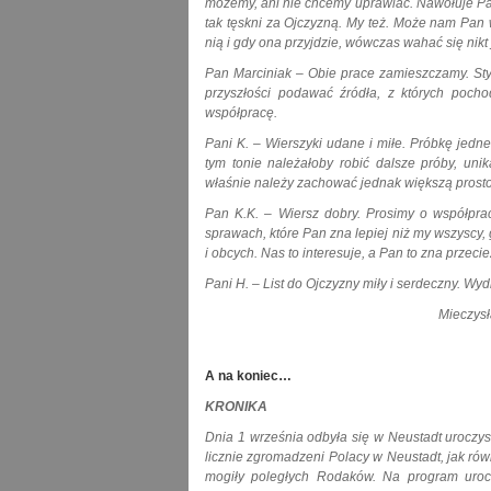
możemy, ani nie chcemy uprawiać. Nawołuje Pan
tak tęskni za Ojczyzną. My też. Może nam Pan
nią i gdy ona przyjdzie, wówczas wahać się nikt 
Pan Marciniak – Obie prace zamieszczamy. Styl
przyszłości podawać źródła, z których poch
współpracę.
Pani K. – Wierszyki udane i miłe. Próbkę jedne
tym tonie należałoby robić dalsze próby, uni
właśnie należy zachować jednak większą prosto
Pan K.K. – Wiersz dobry. Prosimy o współpr
sprawach, które Pan zna lepiej niż my wszyscy,
i obcych. Nas to interesuje, a Pan to zna przecie
Pani H. – List do Ojczyzny miły i serdeczny. 
Mieczysław Chmie
A na koniec…
KRONIKA
Dnia 1 września odbyła się w Neustadt uroczy
licznie zgromadzeni Polacy w Neustadt, jak równ
mogiły poległych Rodaków. Na program urocz