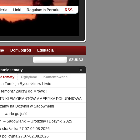
leria
Linki
Regulamin Portalu
RSS
nne
Dom, ogród
Edukacja
tatnie tematy
ie tematy
Oglądane
Komentowane
na Turnieju Rycerskim w Liwie
 remont? Zajrzyj do Mrówki!
TNIKI EMIGRANTÓW. AMERYKA POŁUDNIOWA
szamy na Dożynki w Sadownem!
 – warto go jeść…
orii – Sadowianki – Urodziny i Dożynki 2025
a strażacka 27.07-02.08.2026
a policyjna 27.07-02.08.2026