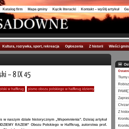
Katalog firm
Mapa gminy
Kącik literacki
Kontakt – wyślij artykuł
Ga
Kultura, rozrywka, sport, rekreacja
Ogłoszenia
Z historii
Wieści gmi
Os
Ostatn
ki – 8 IX 45
Tłumy 
Robisz
olski w haffkrug
pismo obozu polskiego w haffkrug idziemy
PAMIĘ
Zapra
Chrzan
Z hist
Kronik
is w naszym dziale historycznym „Wspomnienia”. Dzisiaj artykuł
„IDZIEMY RAZEM” Obozu Polskiego w Haffkrug, autorstwa prof.
Kronik