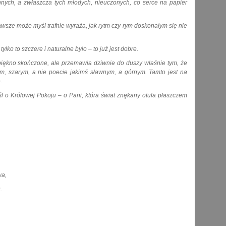
innych, a zwłaszcza tych młodych, nieuczonych, co serce na papier
 zawsze może myśl trafnie wyraża, jak rytm czy rym doskonałym się nie
ylko to szczere i naturalne było – to już jest dobre.
t piękno skończone, ale przemawia dziwnie do duszy właśnie tym, że
m, szarym, a nie poecie jakimś sławnym, a górnym. Tamto jest na
.
l o Królowej Pokoju – o Pani, która świat znękany otula płaszczem
a,
.