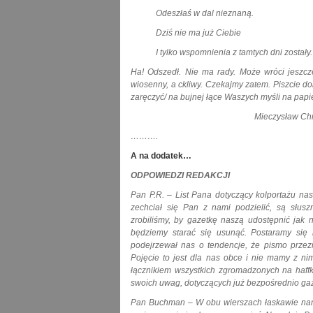
Odeszłaś w dal nieznaną.
Dziś nie ma już Ciebie
I tylko wspomnienia z tamtych dni zostały.
Ha! Odszedł. Nie ma rady. Może wróci jeszcz
wiosenny, a ckliwy. Czekajmy zatem. Piszcie do
zaręczyć/ na bujnej łące Waszych myśli na papi
Mieczysław Chmiele
……….
A na dodatek…
ODPOWIEDZI REDAKCJI
Pan P.R. – List Pana dotyczący kolportażu nasz
zechciał się Pan z nami podzielić, są słusz
zrobiliśmy, by gazetkę naszą udostępnić jak n
będziemy starać się usunąć. Postaramy się 
podejrzewał nas o tendencje, że pismo przezn
Pojęcie to jest dla nas obce i nie mamy z ni
łącznikiem wszystkich zgromadzonych na haffk
swoich uwag, dotyczących już bezpośrednio gaze
Pan Buchman – W obu wierszach łaskawie nam 