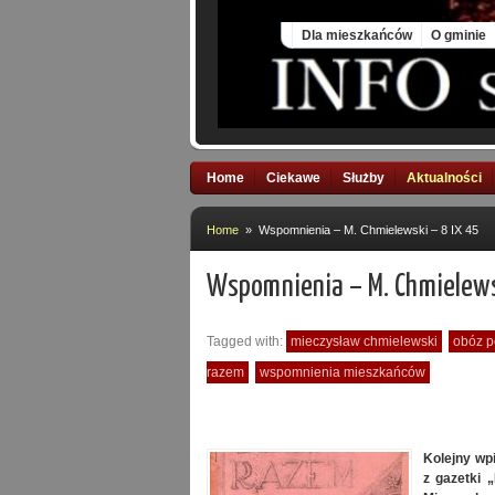
Sun, 9 Aug 2026
Dla mieszkańców
O gminie
Home
Ciekawe
Służby
Aktualności
Home
» Wspomnienia – M. Chmielewski – 8 IX 45
Wspomnienia – M. Chmielews
Tagged with:
mieczysław chmielewski
obóz p
razem
wspomnienia mieszkańców
Kolejny wp
z gazetki 