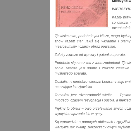
Mieczysław
WIERSZYK
Każdy prawi
co otacza. 
ewentualnie
Zjawiska owe, podobnie jak klisze, mogą być le
znów razem cień jakiś się wkradnie i plamy 
niezrozumiały i czarny obraz powstaje.
Zależy zawsze od wprawy i gatunku aparatu.
Podobnie się rzecz ma z wierszopłodami. Zjawis
sobie zawsze jest udane i zawsze ciekawe. 
myślowego aparatu.
Dostaliśmy mnóstwo wierszy. Logiczny stąd wnios
otaczające ich zjawiska.
Tematów jest różnorodność wielka. – Tęskno
młodego, czasem rezygnacja i pustka, a niekiedy
Piękny to objaw – owo przelewanie swych uczuć
wymyślne łączenie ich w rymy.
Są wprawdzie o ponurych obliczach i zgryźliwi 
warzywa jak kwiaty, złorzeczący owym myślom 