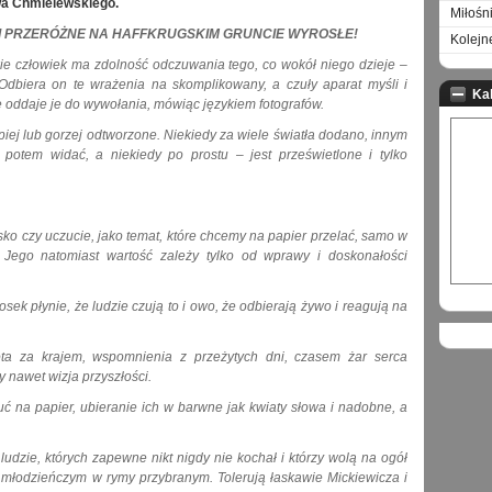
a Chmielewskiego.
Miłośn
I PRZERÓŻNE NA HAFFKRUGSKIM GRUNCIE WYROSŁE!
Kolejn
e człowiek ma zdolność odczuwania tego, co wokół niego dzieje –
Odbiera on te wrażenia na skomplikowany, a czuły aparat myśli i
Ka
 oddaje je do wywołania, mówiąc językiem fotografów.
piej lub gorzej odtworzone. Niekiedy za wiele światła dodano, innym
potem widać, a niekiedy po prostu – jest prześwietlone i tylko
ko czy uczucie, jako temat, które chcemy na papier przelać, samo w
Jego natomiast wartość zależy tylko od wprawy i doskonałości
ek płynie, że ludzie czują to i owo, że odbierają żywo i reagują na
ta za krajem, wspomnienia z przeżytych dni, czasem żar serca
 nawet wizja przyszłości.
 na papier, ubieranie ich w barwne jak kwiaty słowa i nadobne, a
ludzie, których zapewne nikt nigdy nie kochał i którzy wolą na ogół
młodzieńczym w rymy przybranym. Tolerują łaskawie Mickiewicza i