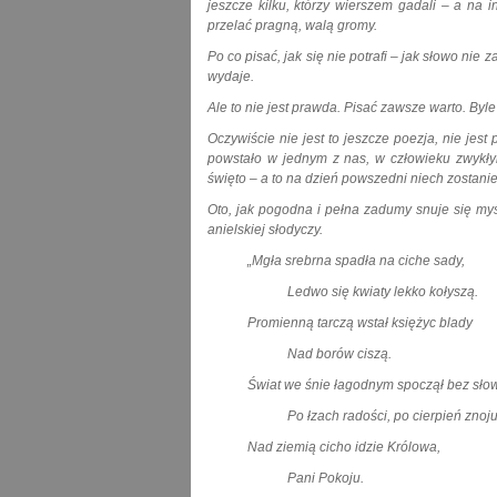
jeszcze kilku, którzy wierszem gadali – a na 
przelać pragną, walą gromy.
Po co pisać, jak się nie potrafi – jak słowo nie
wydaje.
Ale to nie jest prawda. Pisać zawsze warto. Byle t
Oczywiście nie jest to jeszcze poezja, nie jes
powstało w jednym z nas, w człowieku zwykły
święto – a to na dzień powszedni niech zostanie
Oto, jak pogodna i pełna zadumy snuje się myś
anielskiej słodyczy.
„Mgła srebrna spadła na ciche sady,
Ledwo się kwiaty lekko kołyszą.
Promienną tarczą wstał księżyc blady
Nad borów ciszą.
Świat we śnie łagodnym spoczął bez słow
Po łzach radości, po cierpień znoju
Nad ziemią cicho idzie Królowa,
Pani Pokoju.