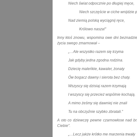
Niech świat odpocznie po długiej męce,
Niech szczęście w ciche wnijdzie po
Nad ziemią polską wyciągnij ręce,
Królowo nasza!”
Inny ktoś znowu, wspomina owe dni beznadziejn
życia swego zmarnował –
„…Ale wszystko razem się trzyma
Jak gdyby jedna zgodna rodzina.
Dziecię maleńkie, kawaler, żonaty
Ów bogacz dawny i sierota bez chaty.
Wszyscy się dzisiaj razem trzymają
I wszyscy się przecież wspólnie kochają.
A mimo żeśmy się dawniej nie znali
Tu na obczyźnie szybko zbratali.”
A oto co dziewczę pewne czarnowłose nad br
Ciebie”.
„…Lecz jakże krótko me marzenia trwały