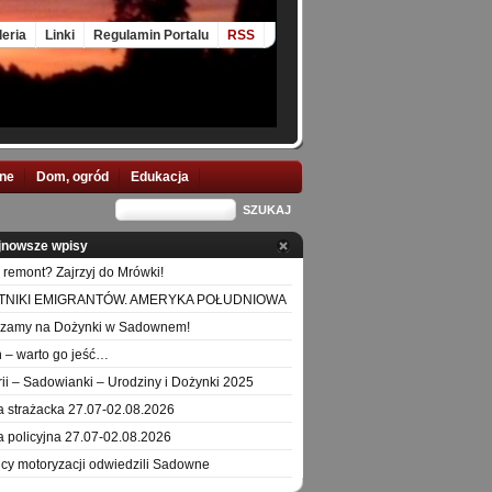
leria
Linki
Regulamin Portalu
RSS
nne
Dom, ogród
Edukacja
jnowsze wpisy
 remont? Zajrzyj do Mrówki!
TNIKI EMIGRANTÓW. AMERYKA POŁUDNIOWA
szamy na Dożynki w Sadownem!
 – warto go jeść…
orii – Sadowianki – Urodziny i Dożynki 2025
a strażacka 27.07-02.08.2026
a policyjna 27.07-02.08.2026
icy motoryzacji odwiedzili Sadowne