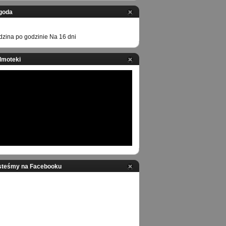
goda
zina po godzinie
Na 16 dni
ilmoteki
steśmy na Facebooku