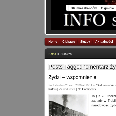
Fri, 7 Aug 2026
Dla mieszkańców
O gminie
Home
Ciekawe
Służby
Aktualności
Home
» Archives
Posts Tagged ‘cmentarz ży
Żydzi – wspomnienie
Published on 20 wrz, 2020 at 19:11 in
"Sadowieńskie 
historii
| Viewed times |
No Comments
To już 78. roczn
zagłady w Trebl
narodowości żydo