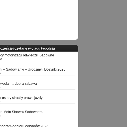
częściej czytane w ciągu tygodnia
icy motoryzacji odwiedzili Sadowne
ws
orii – Sadowianki – Urodziny i Dożynki 2025
s
 woda i… dobra zabawa
s
e osoby straciły prawo jazdy
s
tro Moto Show w Sadownem
s
nogram odbioru odpadów 2026