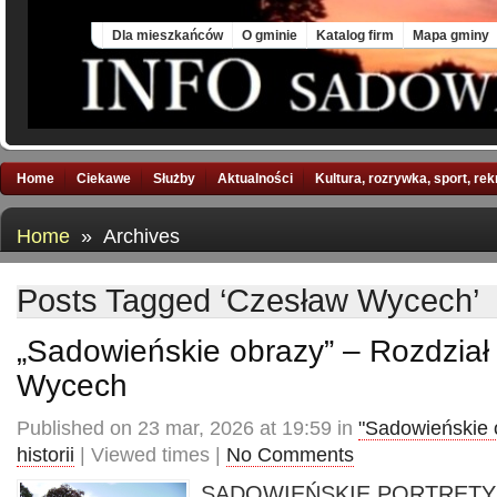
Sun, 9 Aug 2026
Dla mieszkańców
O gminie
Katalog firm
Mapa gminy
Home
Ciekawe
Służby
Aktualności
Kultura, rozrywka, sport, re
Home
» Archives
Posts Tagged ‘Czesław Wycech’
„Sadowieńskie obrazy” – Rozdział
Wycech
Published on 23 mar, 2026 at 19:59 in
"Sadowieńskie 
historii
| Viewed times |
No Comments
SADOWIEŃSKIE PORTRETY –