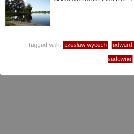
Tagged with:
czesław wycech
edward
sadowne