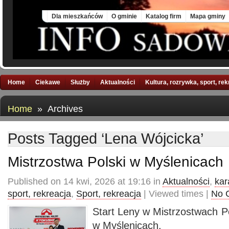
Thu, 6 Aug 2026
Dla mieszkańców
O gminie
Katalog firm
Mapa gminy
Home
Ciekawe
Służby
Aktualności
Kultura, rozrywka, sport, re
Home
» Archives
Posts Tagged ‘Lena Wójcicka’
Mistrzostwa Polski w Myślenicach
Published on 14 kwi, 2026 at 19:16 in
Aktualności
,
kar
sport, rekreacja
,
Sport, rekreacja
| Viewed times |
No 
Start Leny w Mistrzostwach P
w Myślenicach.