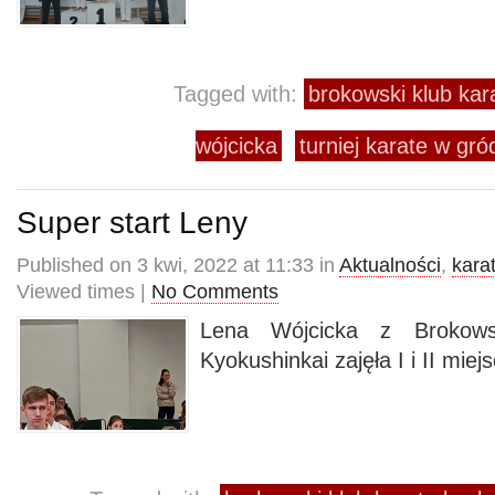
Tagged with:
brokowski klub kar
wójcicka
turniej karate w gró
Super start Leny
Published on 3 kwi, 2022 at 11:33 in
Aktualności
,
kara
Viewed times |
No Comments
Lena Wójcicka z Brokows
Kyokushinkai zajęła I i II miej