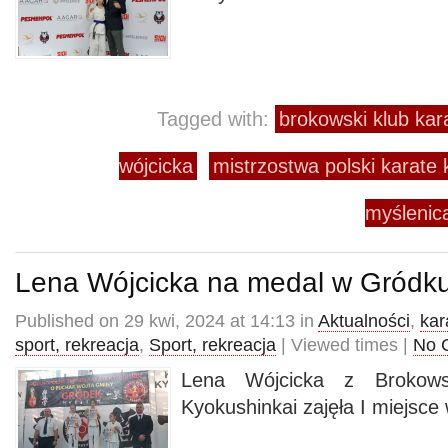
Tagged with:
brokowski klub kar
wójcicka
mistrzostwa polski karate
myślenic
Lena Wójcicka na medal w Gródk
Published on 29 kwi, 2024 at 14:13 in
Aktualności
,
kar
sport, rekreacja
,
Sport, rekreacja
| Viewed times |
No 
Lena Wójcicka z Brokows
Kyokushinkai zajęła I miejsce 