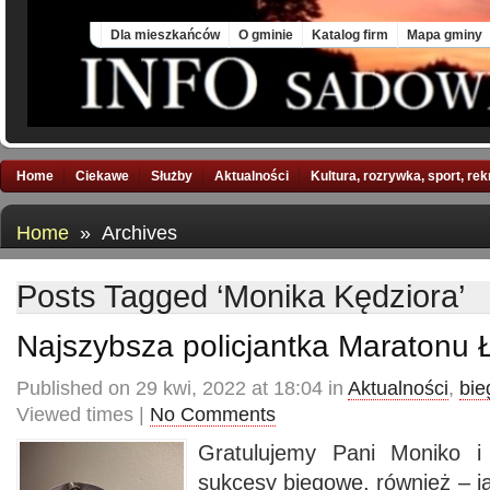
Fri, 7 Aug 2026
Dla mieszkańców
O gminie
Katalog firm
Mapa gminy
Home
Ciekawe
Służby
Aktualności
Kultura, rozrywka, sport, re
Home
» Archives
Posts Tagged ‘Monika Kędziora’
Najszybsza policjantka Maratonu 
Published on 29 kwi, 2022 at 18:04 in
Aktualności
,
bie
Viewed times |
No Comments
Gratulujemy Pani Moniko i
sukcesy biegowe, również – ja