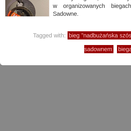
w organizowanych biegac
Sadowne.
Tagged with:
bieg "nadbużańska szós
sadownem
bieg