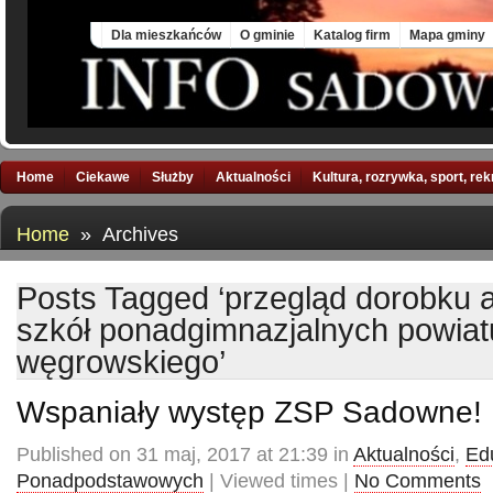
Sat, 8 Aug 2026
Dla mieszkańców
O gminie
Katalog firm
Mapa gminy
Home
Ciekawe
Służby
Aktualności
Kultura, rozrywka, sport, re
Home
» Archives
Posts Tagged ‘przegląd dorobku 
szkół ponadgimnazjalnych powiat
węgrowskiego’
Wspaniały występ ZSP Sadowne!
Published on 31 maj, 2017 at 21:39 in
Aktualności
,
Ed
Ponadpodstawowych
| Viewed times |
No Comments