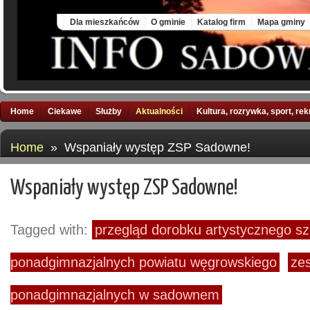
Sat, 8 Aug 2026
Dla mieszkańców
O gminie
Katalog firm
Mapa gminy
Home
Ciekawe
Służby
Aktualności
Kultura, rozrywka, sport, re
Home
» Wspaniały występ ZSP Sadowne!
Wspaniały występ ZSP Sadowne!
Tagged with:
przegląd dorobku artystycznego sz
ponadgimnazjalnych powiatu węgrowskiego
zes
ponadgimnazjalnych w sadownem