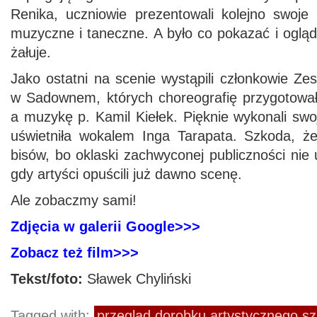
Renika, uczniowie prezentowali kolejno swoje 
muzyczne i taneczne. A było co pokazać i ogląda
żałuje.
Jako ostatni na scenie wystąpili członkowie Z
w Sadownem, których choreografię przygotował
a muzykę p. Kamil Kiełek. Pięknie wykonali swo
uświetniła wokalem Inga Tarapata. Szkoda, ż
bisów, bo oklaski zachwyconej publiczności nie
gdy artyści opuścili już dawno scenę.
Ale zobaczmy sami!
Zdjęcia w galerii Google>>>
Zobacz też film>>>
Tekst/foto:
Sławek Chyliński
Tagged with:
przegląd dorobku artystycznego sz