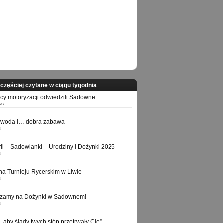
częściej czytane w ciągu tygodnia
icy motoryzacji odwiedzili Sadowne
ws
 woda i… dobra zabawa
s
orii – Sadowianki – Urodziny i Dożynki 2025
s
na Turnieju Rycerskim w Liwie
s
szamy na Dożynki w Sadownem!
s
k, aby ślady twych stóp przetrwały Cię”