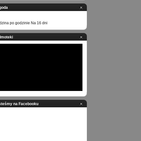
goda
zina po godzinie
Na 16 dni
ilmoteki
steśmy na Facebooku