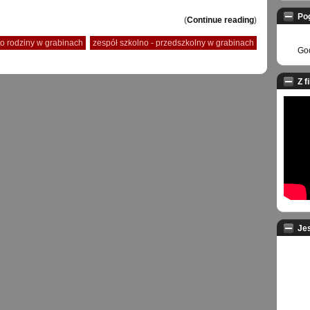
Po
(
Continue reading
)
to rodziny w grabinach
zespół szkolno - przedszkolny w grabinach
God
Z f
Je