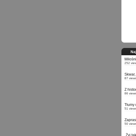
Naj
Miłośn
252 vie
Skwar,
87 view
Z hist
86 view
Tłumy 
51 view
Zapra
50 view
„Żyj ta