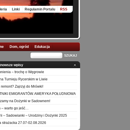
leria
Linki
Regulamin Portalu
RSS
nne
Dom, ogród
Edukacja
jnowsze wpisy
ienia – trochę o Węgrowie
na Turnieju Rycerskim w Liwie
 remont? Zajrzyj do Mrówki!
TNIKI EMIGRANTÓW. AMERYKA POŁUDNIOWA
szamy na Dożynki w Sadownem!
 – warto go jeść…
orii – Sadowianki – Urodziny i Dożynki 2025
a strażacka 27.07-02.08.2026