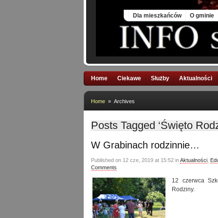
Sun, 9 Aug 2026
Dla mieszkańców
O gminie
Home
Ciekawe
Służby
Aktualności
Home
» Archives
Posts Tagged ‘Święto Rodz
W Grabinach rodzinnie…
Published on 12 cze, 2019 at 15:52 in
Aktualności
,
Ed
Comments
12 czerwca Szk
Rodziny.