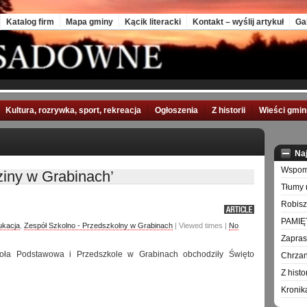
Katalog firm
Mapa gminy
Kącik literacki
Kontakt – wyślij artykuł
Ga
Kultura, rozrywka, sport, rekreacja
Ogłoszenia
Z historii
Wieści gmi
Na
Wspomn
iny w Grabinach’
Tłumy 
Robisz
PAMIĘ
ukacja
,
Zespół Szkolno - Przedszkolny w Grabinach
| Viewed times |
No
Zapra
oła Podstawowa i Przedszkole w Grabinach obchodziły Święto
Chrzan
Z hist
Kronik