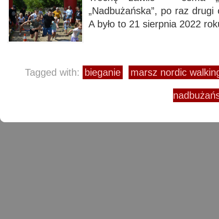
„Nadbużańska”, po raz drugi 
A było to 21 sierpnia 2022 rok
Tagged with:
bieganie
marsz nordic walkin
nadbużańs