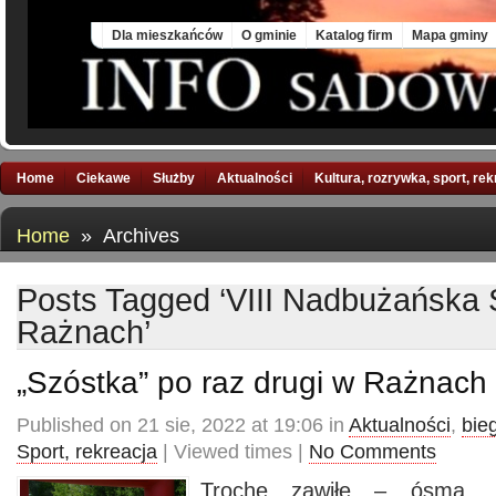
Thu, 6 Aug 2026
Dla mieszkańców
O gminie
Katalog firm
Mapa gminy
Home
Ciekawe
Służby
Aktualności
Kultura, rozrywka, sport, re
Home
» Archives
Posts Tagged ‘VIII Nadbużańska
Rażnach’
„Szóstka” po raz drugi w Rażnach
Published on 21 sie, 2022 at 19:06 in
Aktualności
,
bie
Sport, rekreacja
| Viewed times |
No Comments
Trochę zawiłe – ósma „Sz