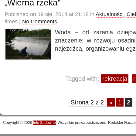
„Wierna rzeka”
Published on 19 sie, 2014 at 21:18 in
Aktualności
,
Cie
times |
No Comments
Woda – od zarania dziejów
znaczenie: w rozwoju osadni
najeźdźcą, organizowaniu egzy
Tagged with:
rekreacja
Strona 2 z 2
«
1
2
Copyright © 2026
Info Sadowne
. Wszystkie prawa zastrzeżone. Redaktor Naczel