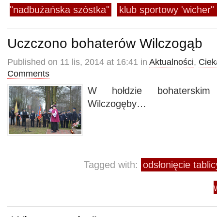
"nadbużańska szóstka"
klub sportowy 'wicher
Uczczono bohaterów Wilczogąb
Published on 11 lis, 2014 at 16:41 in
Aktualności
,
Cie
Comments
W hołdzie bohaterskim
Wilczogęby…
Tagged with:
odsłonięcie tabl