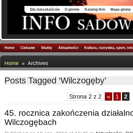
Fri, 7 Aug 2026
Dla mieszkańców
O gminie
Katalog firm
Mapa gminy
Home
Ciekawe
Służby
Aktualności
Kultura, rozrywka, sport, re
Home
» Archives
Posts Tagged ‘Wilczogęby’
Strona 2 z 2
«
1
2
45. rocznica zakończenia działaln
Wilczogębach