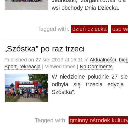
Jednostki, zorganizowali dla
wsi obchody Dnia Dziecka.
Tagged with:
dzień dziecka
osp w
„Szóstka” po raz trzeci
Published on 27 sie, 2017 at 15:11 in
Aktualności
,
bie
Sport, rekreacja
| Viewed times |
No Comments
W niedzielne południe 27 si
odbyła się trzecia edycja
Szóstka”.
Tagged with:
gminny ośrodek kultu