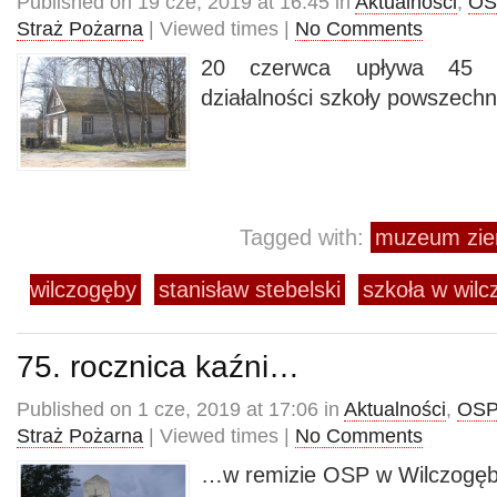
Published on 19 cze, 2019 at 16:45 in
Aktualności
,
OS
Straż Pożarna
| Viewed times |
No Comments
20 czerwca upływa 45 l
działalności szkoły powszech
Tagged with:
muzeum ziem
wilczogęby
stanisław stebelski
szkoła w wil
75. rocznica kaźni…
Published on 1 cze, 2019 at 17:06 in
Aktualności
,
OSP
Straż Pożarna
| Viewed times |
No Comments
…w remizie OSP w Wilczogęb