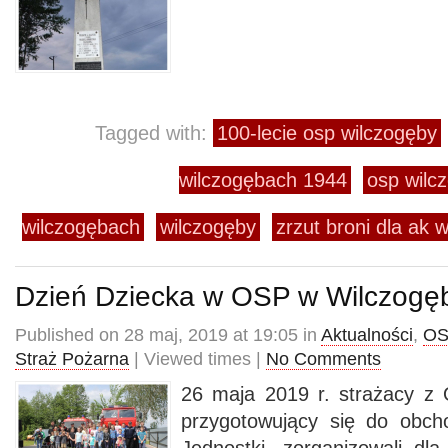
Tagged with:
100-lecie osp wilczogęby
wilczogębach 1944
osp wilc
wilczogębach
wilczogęby
zrzut broni dla ak
Dzień Dziecka w OSP w Wilczogę
Published on 28 maj, 2019 at 19:05 in
Aktualności
,
OS
Straż Pożarna
| Viewed times |
No Comments
26 maja 2019 r. strażacy z
przygotowujący się do obch