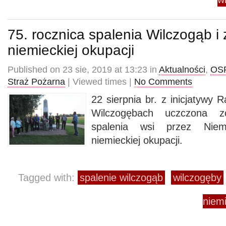
75. rocznica spalenia Wilczogąb i
niemieckiej okupacji
Published on 23 sie, 2019 at 13:23 in
Aktualności
,
OSP
Straż Pożarna
| Viewed times |
No Comments
22 sierpnia br. z inicjatywy 
Wilczogębach uczczona zo
spalenia wsi przez Nie
niemieckiej okupacji.
Tagged with:
spalenie wilczogąb
wilczogęby
niem