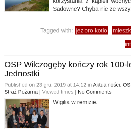
korzystania z kąpieli wodn
Sadowne? Chyba nie ze wszys
Tagged with:
jezioro kotło
mieszk
in
OSP Wilczogęby kończy rok 100-le
Jednostki
Published on 23 gru, 2019 at 14:12 in
Aktualności
,
OS
Straż Pożarna
| Viewed times |
No Comments
Wigilia w remizie.