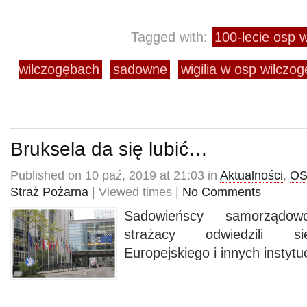
Tagged with:
100-lecie osp 
wilczogębach
sadowne
wigilia w osp wilczo
Bruksela da się lubić…
Published on 10 paź, 2019 at 21:03 in
Aktualności
,
OS
Straż Pożarna
| Viewed times |
No Comments
Sadowieńscy samorządow
strażacy odwiedzili si
Europejskiego i innych instytuc