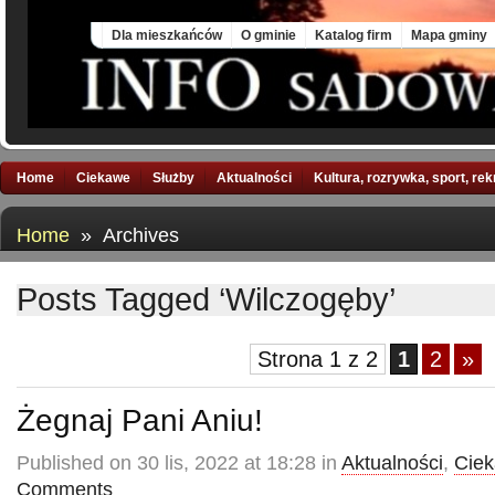
Thu, 6 Aug 2026
Dla mieszkańców
O gminie
Katalog firm
Mapa gminy
Home
Ciekawe
Służby
Aktualności
Kultura, rozrywka, sport, re
Home
» Archives
Posts Tagged ‘Wilczogęby’
Strona 1 z 2
1
2
»
Żegnaj Pani Aniu!
Published on 30 lis, 2022 at 18:28 in
Aktualności
,
Cie
Comments