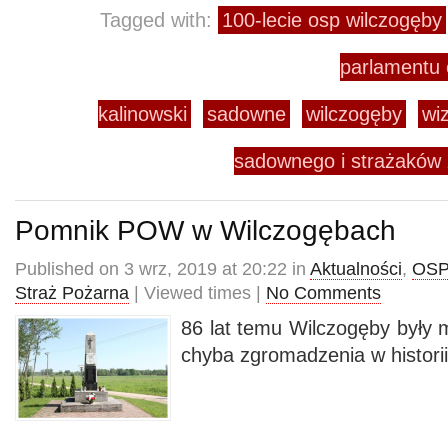
Tagged with:
100-lecie osp wilczogęby
parlamentu 
kalinowski
sadowne
wilczogęby
wi
sadownego i strażaków z
Pomnik POW w Wilczogębach
Published on 3 wrz, 2019 at 20:22 in
Aktualności
,
OSP
Straż Pożarna
| Viewed times |
No Comments
86 lat temu Wilczogęby były 
chyba zgromadzenia w histor