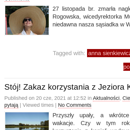
27 listopada br. zmarła nag
Rogowska, wicedyrektorka 
niedawna nasza sąsiadka w W
Tagged with:
anna sienkiewic
po
Stój! Zakaz korzystania z Jeziora 
Published on 20 cze, 2021 at 12:52 in
Aktualności
,
Ci
pytają
| Viewed times |
No Comments
Przyszły upały, a wkrótc
wakacje. Czy w tym rok