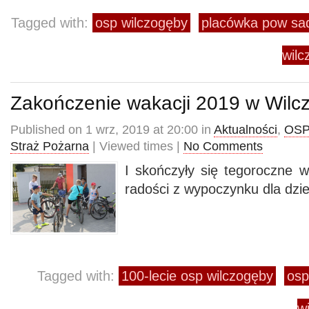
Tagged with:
osp wilczogęby
placówka pow s
wil
Zakończenie wakacji 2019 w Wil
Published on 1 wrz, 2019 at 20:00 in
Aktualności
,
OSP
Straż Pożarna
| Viewed times |
No Comments
I skończyły się tegoroczne w
radości z wypoczynku dla dzie
Tagged with:
100-lecie osp wilczogęby
osp
w