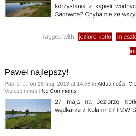
korzystania z kąpieli wodn
Sadowne? Chyba nie ze wszys
Tagged with:
jezioro kotło
mieszk
in
Paweł najlepszy!
Published on 28 maj, 2018 at 14:58 in
Aktualności
,
Ci
Viewed times |
No Comments
27 maja na Jeziorze Kotł
wędkarze z Koła nr 27 PZW 