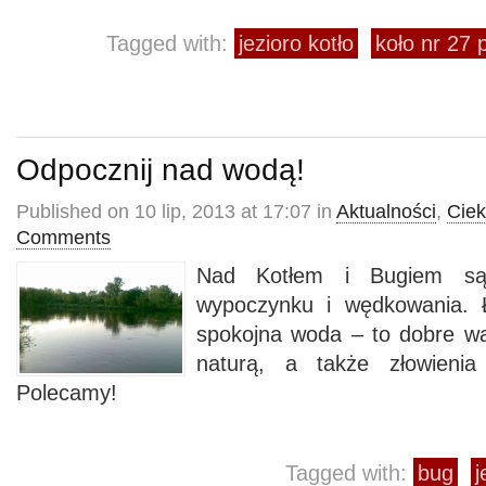
Tagged with:
jezioro kotło
koło nr 27
Odpocznij nad wodą!
Published on 10 lip, 2013 at 17:07 in
Aktualności
,
Cie
Comments
Nad Kotłem i Bugiem są
wypoczynku i wędkowania. 
spokojna woda – to dobre w
naturą, a także złowienia
Polecamy!
Tagged with:
bug
j