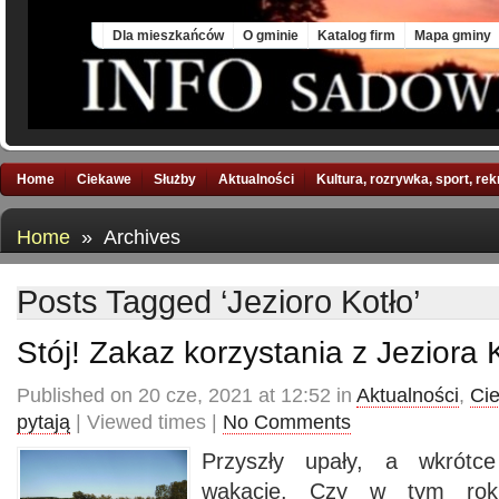
Sun, 9 Aug 2026
Dla mieszkańców
O gminie
Katalog firm
Mapa gminy
Home
Ciekawe
Służby
Aktualności
Kultura, rozrywka, sport, re
Home
» Archives
Posts Tagged ‘Jezioro Kotło’
Stój! Zakaz korzystania z Jeziora 
Published on 20 cze, 2021 at 12:52 in
Aktualności
,
Ci
pytają
| Viewed times |
No Comments
Przyszły upały, a wkrótc
wakacje. Czy w tym rok