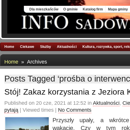
Fri, 7 Aug 2026
Dla mieszkańców
O gminie
Katalog firm
Mapa gminy
Home
Ciekawe
Służby
Aktualności
Kultura, rozrywka, sport, re
Home
» Archives
Posts Tagged ‘prośba o interwenc
Stój! Zakaz korzystania z Jeziora 
Published on 20 cze, 2021 at 12:52 in
Aktualności
,
Ci
pytają
| Viewed times |
No Comments
Przyszły upały, a wkrótc
wakacje. Czy w tym rok