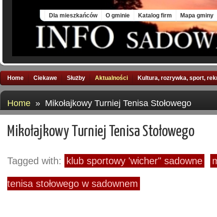
Fri, 7 Aug 2026
Dla mieszkańców
O gminie
Katalog firm
Mapa gminy
Home
Ciekawe
Służby
Aktualności
Kultura, rozrywka, sport, re
Home
» Mikołajkowy Turniej Tenisa Stołowego
Mikołajkowy Turniej Tenisa Stołowego
Tagged with:
klub sportowy 'wicher" sadowne
m
tenisa stołowego w sadownem