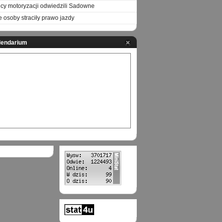
icy motoryzacji odwiedzili Sadowne
e osoby straciły prawo jazdy
lendarium