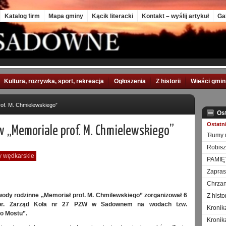
Katalog firm
Mapa gminy
Kącik literacki
Kontakt – wyślij artykuł
Ga
Kultura, rozrywka, sport, rekreacja
Ogłoszenia
Z historii
Wieści gmi
of. M. Chmielewskiego”
Os
Ostatn
w „Memoriale prof. M. Chmielewskiego”
Tłumy 
Robisz
 wędkarskie
PAMIĘ
Zapra
Chrzan
wody rodzinne „Memoriał prof. M. Chmilewskiego” zorganizował 6
Z hist
 br. Zarząd Koła nr 27 PZW w Sadownem na wodach tzw.
Kronik
o Mostu”.
Kronik