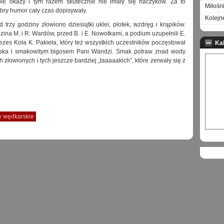
ybie okazy i tym razem skutecznie nie imały się haczyków. Za to
Miłośn
bry humor cały czas dopisywały.
Kolejn
 trzy godziny złowiono dziesiątki uklei, płotek, wzdręg i krąpików.
zina M. i R. Wardów, przed B. i E. Nowotkami, a podium uzupełnili E.
ezes Koła K. Pakieła, który też wszystkich uczestników poczęstował
Ka
niska i smakowitym bigosem Pani Wandzi. Smak potraw znad wody
 złowionych i tych jeszcze bardziej „taaaaakich”, które zerwały się z
 wędkarskie