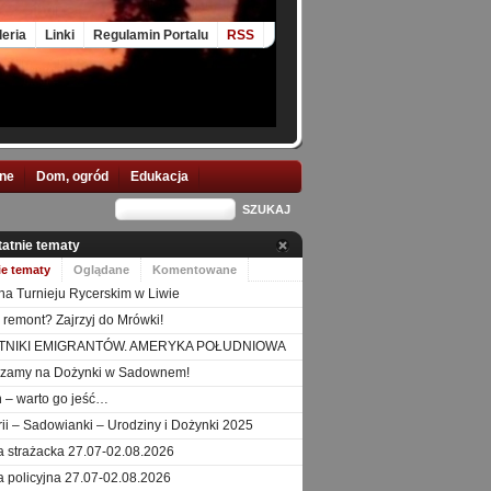
leria
Linki
Regulamin Portalu
RSS
nne
Dom, ogród
Edukacja
tatnie tematy
ie tematy
Oglądane
Komentowane
na Turnieju Rycerskim w Liwie
 remont? Zajrzyj do Mrówki!
TNIKI EMIGRANTÓW. AMERYKA POŁUDNIOWA
szamy na Dożynki w Sadownem!
 – warto go jeść…
orii – Sadowianki – Urodziny i Dożynki 2025
a strażacka 27.07-02.08.2026
a policyjna 27.07-02.08.2026