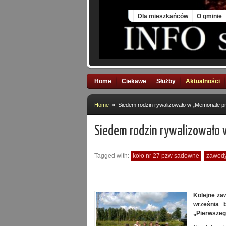
Sat, 8 Aug 2026
Dla mieszkańców
O gminie
Home
Ciekawe
Służby
Aktualności
Home
» Siedem rodzin rywalizowało w „Memoriale pr
Siedem rodzin rywalizowało 
Tagged with:
koło nr 27 pzw sadowne
zawody
Kolejne za
września
„Pierwszeg