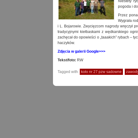
Niestety r
pogoda i do
Przez ponad
Wygrała rod
i L. Bojarowie. Zwycięzcom nagrody wręczył pr
tradycyjnymi kiełbaskami z wędkarskiego og
zachęcał do opowieści o „taaakich” rybach – tych
haczyków.
Zdjęcia w galerii Google>>>
Tekst/foto:
RW
Tagged with:
koło nr 27 pzw sadowne
zawody