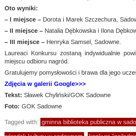
Oto wyniki:
– I miejsce –
Dorota i Marek Szczechura, Sado
– II miejsce –
Natalia Dębkowska i Ilona Dębko
– III miejsce –
Henryka Samsel, Sadowne.
Laureaci Konkursu zostaną indywidualnie powi
miejscu odbioru nagród.
Gratulujemy pomysłowości i brawa dla jego ucze
Zdjęcia w galerii Google>>>
Tekst:
Sławek Chyliński/GOK Sadowne
Foto:
GOK Sadowne
Tagged with:
gminna biblioteka publiczna w sa