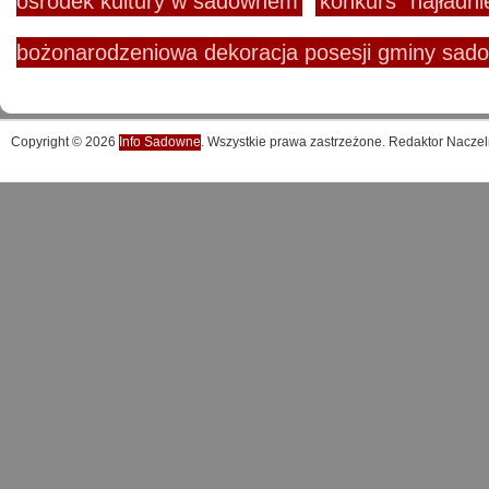
ośrodek kultury w sadownem
konkurs "najładni
bożonarodzeniowa dekoracja posesji gminy sad
Copyright © 2026
Info Sadowne
. Wszystkie prawa zastrzeżone. Redaktor Naczel