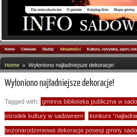
Fri, 7 Aug 2026
Dla mieszkańców
O gminie
Katalog firm
Mapa gminy
Home
Ciekawe
Służby
Aktualności
Kultura, rozrywka, sport, re
Home
» Wyłoniono najładniejsze dekoracje!
Wyłoniono najładniejsze dekoracje!
Tagged with:
gminna biblioteka publiczna w sa
ośrodek kultury w sadownem
konkurs "najładni
bożonarodzeniowa dekoracja posesji gminy sad