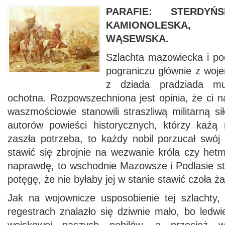
PARAFIE: STERDYŃ
KAMIONOLESKA, 
WĄSEWSKA.
Szlachta mazowiecka i pod
pograniczu głównie z woje
z dziada pradziada mu
ochotna. Rozpowszechniona jest opinia, że ci n
waszmościowie stanowili straszliwą militarną si
autorów powieści historycznych, którzy każą
zaszła potrzeba, to każdy nobil porzucał swój
stawić się zbrojnie na wezwanie króla czy hetm
naprawdę, to wschodnie Mazowsze i Podlasie st
potęgę, że nie byłaby jej w stanie stawić czoła 
Jak na wojownicze usposobienie tej szlachty
regestrach znalazło się dziwnie mało, bo ledwi