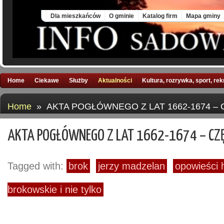
Fri, 7 Aug 2026
Dla mieszkańców
O gminie
Katalog firm
Mapa gminy
Home
Ciekawe
Służby
Aktualności
Kultura, rozrywka, sport, re
Home
» AKTA POGŁÓWNEGO Z LAT 1662-1674 – 
AKTA POGŁÓWNEGO Z LAT 1662-1674 – CZĘ
Tagged with:
brok
jerzy madzelan
opowieści h
brokowskie i nie tylko