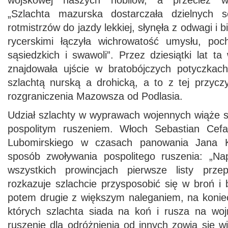
wojskowej naszych nobilów, a przecież w
„Szlachta mazurska dostarczała dzielnych s
rotmistrzów do jazdy lekkiej, słynęła z odwagi i b
rycerskimi łączyła wichrowatość umysłu, po
sąsiedzkich i swawoli”. Przez dziesiątki lat 
znajdowała ujście w bratobójczych potyczkac
szlachtą nurską a drohicką, a to z tej przyczy
rozgraniczenia Mazowsza od Podlasia.
Udział szlachty w wyprawach wojennych wiąże s
pospolitym ruszeniem. Włoch Sebastian Cefal
Lubomirskiego w czasach panowania Jana Ka
sposób zwoływania pospolitego ruszenia: „Na
wszystkich prowincjach pierwsze listy prze
rozkazuje szlachcie przysposobić się w broń i
potem drugie z większym naleganiem, na koniec
których szlachta siada na koń i rusza na wojn
ruszenie dla odróżnienia od innych zowią się w