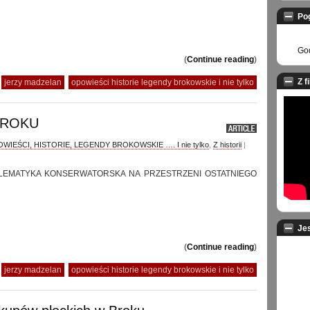
Po
God
(
Continue reading
)
Z f
jerzy madzelan
opowieści historie legendy brokowskie i nie tylko
BROKU
WIEŚCI, HISTORIE, LEGENDY BROKOWSKIE …. I nie tylko
,
Z historii
|
LEMATYKA KONSERWATORSKA NA PRZESTRZENI OSTATNIEGO
Je
(
Continue reading
)
jerzy madzelan
opowieści historie legendy brokowskie i nie tylko