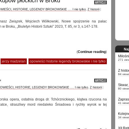
skupów płockich w Broku
IEŚCI, HISTORIE, LEGENDY BROKOWSKIE …. I nie tylko
,
Z historii
|
omasz Związek, Wojciech Wółkowski, Nowe spojrzenie na pałac
w Broku, „Biuletyn Historii Sztuki” 2023, T. 85, nr 3, s.147-178.
Naj
(
Continue reading
)
Miłośn
271 vie
jerzy madzelan
opowieści historie legendy brokowskie i nie tylko
Z hist
84 view
,
Skwar,
OWIEŚCI, HISTORIE, LEGENDY BROKOWSKIE …. I nie tylko
,
Z historii
|
80 view
ska opera, ostatnia droga dr. Tchórznickiego, klątwa rzucona na
Zapra
41 view
tce, straszliwy mord niedaleko Śniadowa i rychły wyrok w tej
Kolejn
34 view
XII Re