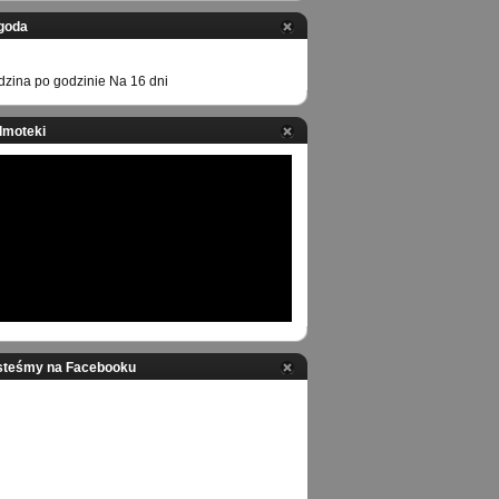
goda
zina po godzinie
Na 16 dni
ilmoteki
steśmy na Facebooku