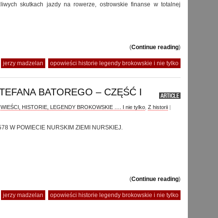
zliwych skutkach jazdy na rowerze, ostrowskie finanse w totalnej
(
Continue reading
)
jerzy madzelan
opowieści historie legendy brokowskie i nie tylko
TEFANA BATOREGO – CZĘŚĆ I
IEŚCI, HISTORIE, LEGENDY BROKOWSKIE …. I nie tylko
,
Z historii
|
78 W POWIECIE NURSKIM ZIEMI NURSKIEJ.
(
Continue reading
)
jerzy madzelan
opowieści historie legendy brokowskie i nie tylko