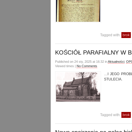
Tagged with:
brok
KOŚCIÓŁ PARAFIALNY W 
Published on 24 sty, 2025 at 16:32 in
Aktualności
,
OPO
Viewed times |
No Comments
…I JEGO PROB
STULECIA.
Tagged with:
brok