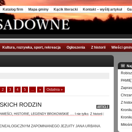
Katalog firm
Mapa gminy
Kącik literacki
Kontakt – wyślij artykuł
Ga
Kultura, rozrywka, sport, rekreacja
Ogłoszenia
Z historii
Wieści gmi
Na
Robisz
PAMIĘ
Zapra
2
3
4
5
...
»
Ostatnia »
Chrzan
Z hist
SKICH RODZIN
Kronik
WIEŚCI, HISTORIE, LEGENDY BROKOWSKIE …. I nie tylko
,
Z historii
|
Kronik
Miłośn
ENEALOGICZNYM ZAPOMNIANEGO JEZUITY JANA URBANA.