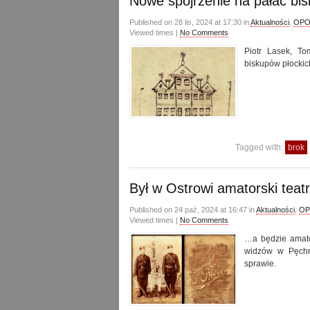
Nowe spojrzenie na pałac bi
Published on 28 lis, 2024 at 17:30 in
Aktualności
,
OPOW
Viewed times |
No Comments
Piotr Lasek, T
biskupów płockich 
Tagged with:
brok
Był w Ostrowi amatorski teatr
Published on 24 paź, 2024 at 16:47 in
Aktualności
,
OP
Viewed times |
No Comments
…a będzie amator
widzów w Pęchra
sprawie.