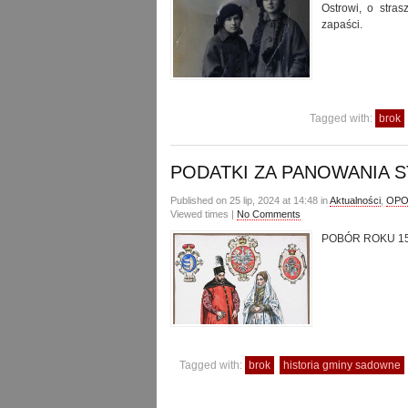
Ostrowi, o stras
zapaści.
Tagged with:
brok
PODATKI ZA PANOWANIA S
Published on 25 lip, 2024 at 14:48 in
Aktualności
,
OPOW
Viewed times |
No Comments
POBÓR ROKU 15
Tagged with:
brok
historia gminy sadowne