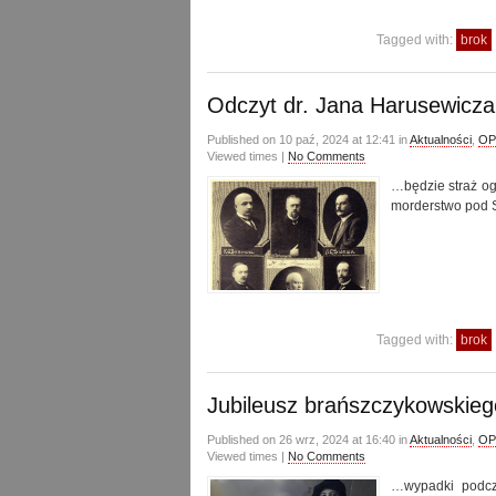
Tagged with:
brok
Odczyt dr. Jana Harusewicza
Published on 10 paź, 2024 at 12:41 in
Aktualności
,
OP
Viewed times |
No Comments
…będzie straż og
morderstwo pod S
Tagged with:
brok
Jubileusz brańszczykowskieg
Published on 26 wrz, 2024 at 16:40 in
Aktualności
,
OP
Viewed times |
No Comments
…wypadki podcz