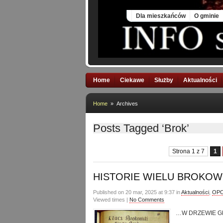
Sat, 8 Aug 2026
Dla mieszkańców
O gminie
Home
Ciekawe
Służby
Aktualności
Home
» Archives
Posts Tagged ‘Brok’
Strona 1 z 7
1
HISTORIE WIELU BROKOW
Published on 20 mar, 2025 at 9:37 in
Aktualności
,
OPO
Viewed times |
No Comments
…W DRZEWIE G