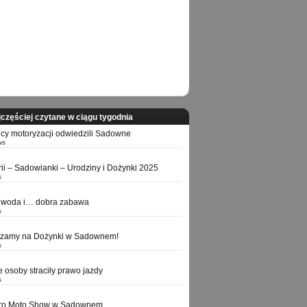
częściej czytane w ciągu tygodnia
icy motoryzacji odwiedzili Sadowne
ws
orii – Sadowianki – Urodziny i Dożynki 2025
s
 woda i… dobra zabawa
s
szamy na Dożynki w Sadownem!
s
e osoby straciły prawo jazdy
s
tro Moto Show w Sadownem