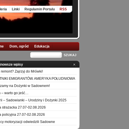
leria
Linki
Regulamin Portalu
RSS
nne
Dom, ogród
Edukacja
jnowsze wpisy
 remont? Zajrzyj do Mrówki!
TNIKI EMIGRANTÓW. AMERYKA POŁUDNIOWA
szamy na Dożynki w Sadownem!
 – warto go jeść…
orii – Sadowianki – Urodziny i Dożynki 2025
a strażacka 27.07-02.08.2026
a policyjna 27.07-02.08.2026
icy motoryzacji odwiedzili Sadowne