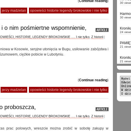
(
Continue reading
)
30 view
jerzy madzelan
opowieści historie legendy brokowskie i nie tylko
Harmo
30 view
 i o nim pośmiertne wspomnienie,
Kronik
24 view
OWIEŚCI, HISTORIE, LEGENDY BROKOWSKIE …. I nie tylko
,
Z historii
|
PAMIĘ
21 view
niowa w Kosowie, seryjne utonięcia w Bugu, usiłowanie zabójstwa i
zumowem, ciężkie pobicie w Lubotyniu.
Kronik
21 view
(
Continue reading
)
jerzy madzelan
opowieści historie legendy brokowskie i nie tylko
o proboszcza,
OWIEŚCI, HISTORIE, LEGENDY BROKOWSKIE …. I nie tylko
,
Z historii
|
as prac polowych, wreszcie można zrobić w sobotę zakupy w