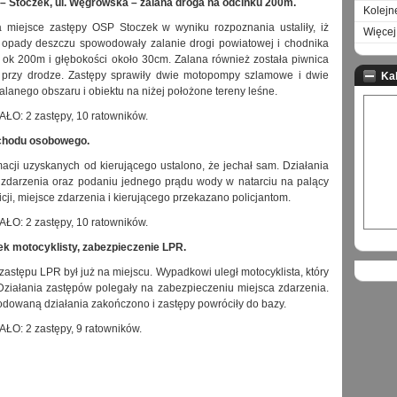
 – Stoczek, ul. Węgrowska – zalana droga na odcinku 200m.
Kolejn
a miejsce zastępy OSP Stoczek w wyniku rozpoznania ustaliły, iż
Więcej 
 opady deszczu spowodowały zalanie drogi powiatowej i chodnika
 ok 200m i głębokości około 30cm. Zalana również została piwnica
przy drodze. Zastępy sprawiły dwie motopompy szlamowe i dwie
Ka
nego obszaru i obiektu na niżej położone tereny leśne.
 2 zastępy, 10 ratowników.
ochodu osobowego.
macji uzyskanych od kierującego ustalono, że jechał sam. Działania
 zdarzenia oraz podaniu jednego prądu wody w natarciu na palący
icji, miejsce zdarzenia i kierującego przekazano policjantom.
 2 zastępy, 10 ratowników.
k motocyklisty, zabezpieczenie LPR.
astępu LPR był już na miejscu. Wypadkowi uległ motocyklista, który
. Działania zastępów polegały na zabezpieczeniu miejsca zdarzenia.
dowaną działania zakończono i zastępy powróciły do bazy.
 2 zastępy, 9 ratowników.