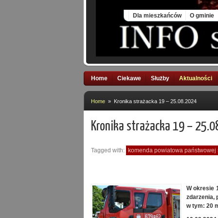
Sat, 8 Aug 2026
Dla mieszkańców
O gminie
Home
Ciekawe
Służby
Aktualności
Home
» Kronika strażacka 19 – 25.08.2024
Kronika strażacka 19 – 25.
Tagged with:
komenda powiatowa państwowej s
W
okresie
1
zdarzenia,
w tym:
20 m