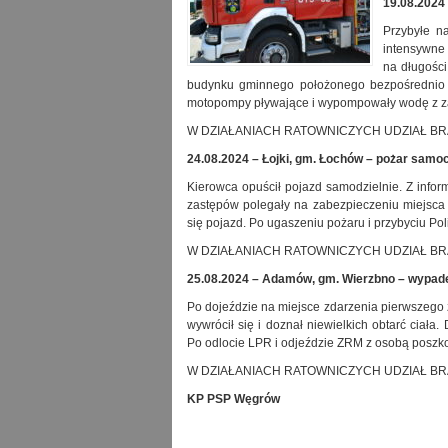
19.08.2024
Przybyłe n
intensywne
na długości
budynku gminnego położonego bezpośrednio 
motopompy pływające i wypompowały wodę z zala
W DZIAŁANIACH RATOWNICZYCH UDZIAŁ BRAŁO:
24.08.2024 – Łojki, gm. Łochów – pożar sam
Kierowca opuścił pojazd samodzielnie. Z infor
zastępów polegały na zabezpieczeniu miejsca
się pojazd. Po ugaszeniu pożaru i przybyciu Pol
W DZIAŁANIACH RATOWNICZYCH UDZIAŁ BRAŁO:
25.08.2024 – Adamów, gm. Wierzbno – wypade
Po dojeździe na miejsce zdarzenia pierwszego z
wywrócił się i doznał niewielkich obtarć ciała
Po odlocie LPR i odjeździe ZRM z osobą poszko
W DZIAŁANIACH RATOWNICZYCH UDZIAŁ BRAŁO:
KP PSP Węgrów