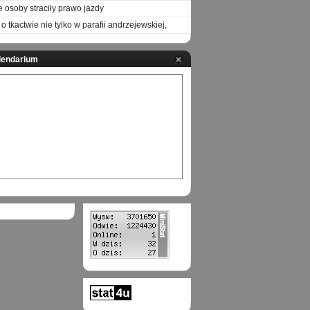
e osoby straciły prawo jazdy
o tkactwie nie tylko w parafii andrzejewskiej,
lendarium