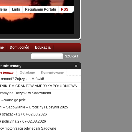
leria
Linki
Regulamin Portalu
RSS
nne
Dom, ogród
Edukacja
tatnie tematy
ie tematy
Oglądane
Komentowane
 remont? Zajrzyj do Mrówki!
TNIKI EMIGRANTÓW. AMERYKA POŁUDNIOWA
szamy na Dożynki w Sadownem!
 – warto go jeść…
orii – Sadowianki – Urodziny i Dożynki 2025
a strażacka 27.07-02.08.2026
a policyjna 27.07-02.08.2026
icy motoryzacji odwiedzili Sadowne