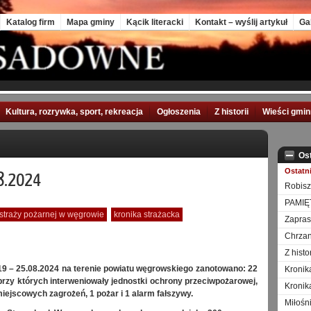
Katalog firm
Mapa gminy
Kącik literacki
Kontakt – wyślij artykuł
Ga
Kultura, rozrywka, sport, rekreacja
Ogłoszenia
Z historii
Wieści gmi
Os
Ostatn
08.2024
Robisz
PAMIĘ
traży pożarnej w węgrowie
kronika strażacka
Zapra
Chrzan
Z hist
9 – 25.08.2024 na
terenie
powiatu
węgrowskiego
zanotowano:
22
Kronik
przy
których
interweniowały
jednostki
ochrony
przeciwpożarowej,
Kronik
iejscowych zagrożeń, 1 pożar i 1 alarm fałszywy.
Miłośn