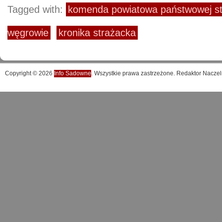
Tagged with:
komenda powiatowa państwowej st
węgrowie
kronika strażacka
Copyright © 2026
Info Sadowne
. Wszystkie prawa zastrzeżone. Redaktor Naczel