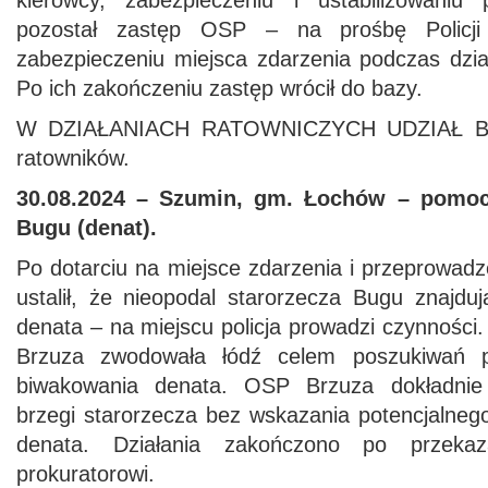
kierowcy, zabezpieczeniu i ustabilizowaniu
pozostał zastęp OSP – na prośbę Polic
zabezpieczeniu miejsca zdarzenia podczas dzi
Po ich zakończeniu zastęp wrócił do bazy.
W DZIAŁANIACH RATOWNICZYCH UDZIAŁ BR
ratowników.
30.08.2024 – Szumin, gm. Łochów – pomoc P
Bugu (denat).
Po dotarciu na miejsce zdarzenia i przeprowad
ustalił, że nieopodal starorzecza Bugu znajdu
denata – na miejscu policja prowadzi czynności.
Brzuza zwodowała łódź celem poszukiwań po
biwakowania denata. OSP Brzuza dokładnie
brzegi starorzecza bez wskazania potencjalneg
denata. Działania zakończono po przekaz
prokuratorowi.