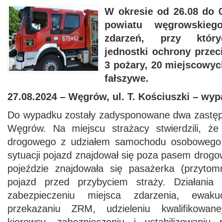
W okresie od 26.08 do 0
powiatu węgrowskieg
zdarzeń, przy który
jednostki ochrony prze
3 pożary, 20 miejscowyc
fałszywe.
27.08.2024 – Węgrów, ul. T. Kościuszki – wy
Do wypadku zostały zadysponowane dwa zast
Węgrów. Na miejscu strażacy stwierdzili, że
drogowego z udziałem samochodu osobowego. 
sytuacji pojazd znajdował się poza pasem drog
pojeździe znajdowała się pasażerka (przytom
pojazd przed przybyciem straży. Działania
zabezpieczeniu miejsca zdarzenia, ewaku
przekazaniu ZRM, udzieleniu kwalifikowan