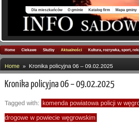
Fri, 7 Aug 2026
Dla mieszkańców
O gminie
Katalog firm
Mapa gminy
Home
Ciekawe
Służby
Aktualności
Kultura, rozrywka, sport, re
Home
» Kronika policyjna 06 – 09.02.2025
Kronika policyjna 06 – 09.02.2025
Tagged with:
komenda powiatowa policji w węgr
drogowe w powiecie węgrowskim