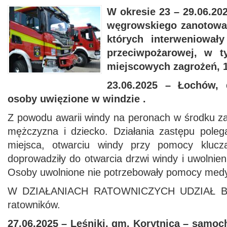
W
okresie
23 – 29.06.20
węgrowskiego
zanotow
których
interweniowały
przeciwpożarowej, w t
miejscowych zagrożeń, 1
23.06.2025 – Łochów
osoby uwięzione w windzie .
Z powodu awarii windy na peronach w środku zat
mężczyzna i dziecko. Działania zastępu poleg
miejsca, otwarciu windy przy pomocy klucz
doprowadziły do otwarcia drzwi windy i uwolnien
Osoby uwolnione nie potrzebowały pomocy medy
W DZIAŁANIACH RATOWNICZYCH UDZIAŁ BR
ratowników.
27.06.2025 – Leśniki, gm. Korytnica – samo