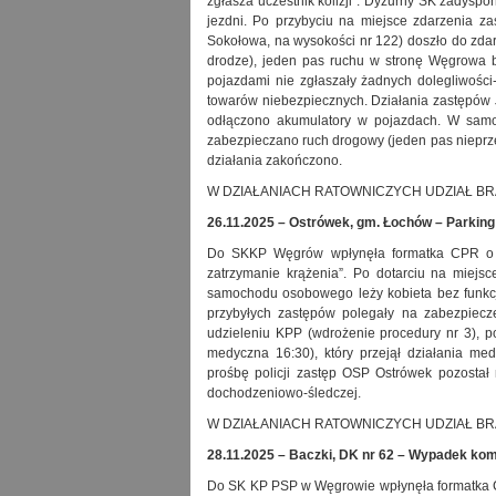
zgłasza uczestnik kolizji”. Dyżurny SK zadysp
jezdni. Po przybyciu na miejsce zdarzenia 
Sokołowa, na wysokości nr 122) doszło do zd
drodze), jeden pas ruchu w stronę Węgrowa by
pojazdami nie zgłaszały żadnych dolegliwości
towarów niebezpiecznych. Działania zastępów 
odłączono akumulatory w pojazdach. W samoc
zabezpieczano ruch drogowy (jeden pas nieprze
działania zakończono.
W DZIAŁANIACH RATOWNICZYCH UDZIAŁ BRAŁO:
26.11.2025 – Ostrówek, gm. Łochów –
Parking
Do SKKP Węgrów wpłynęła formatka CPR o 
zatrzymanie krążenia”. Po dotarciu na miejs
samochodu osobowego leży kobieta bez funkc
przybyłych zastępów polegały na zabezpiecz
udzieleniu KPP (wdrożenie procedury nr 3), p
medyczna 16:30), który przejął działania m
prośbę policji zastęp OSP Ostrówek pozostał 
dochodzeniowo-śledczej.
W DZIAŁANIACH RATOWNICZYCH UDZIAŁ BRAŁO:
28.11.2025 –
Baczki, DK nr 62 – Wypadek kom
Do SK KP PSP w Węgrowie wpłynęła formatka 