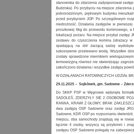
stanowiska do zdarzenia zadysponował zastę
Budziska). Po przybyciu na miejsce zdarzenia
jednorodzinnym, piętrowym budynku mieszkal
przed przybyciem JOP. Po szczegółowym rozp
niedrożność. Działania zastępów w pierwszej
proszkowej 6kg do przewodu kominowego, a t
lokalizacji pożaru. Na miejsce przybył zastęp
zestawu do czyszczenia komina (strażacy w
spadającą na dół żarzącą sadzę wydobyw
sukcesywnie przelewano wodą. Wszystkie dział
zostały sprawdzone miernikiem wielogazowym
termowizyjną również nie stwierdzając zagroże
zakończono działania i wszystkie zastępy powró
W DZIAŁANIACH RATOWNICZYCH UDZIAŁ BRAŁO
29.11.2025 – Sojkówek, gm. Sadowne –
Zderz
Do SKKP PSP w Węgrowie wpłynęła forma
SADOLEŚ, ZDERZYŁY SIE 2 OSOBOWE POJ
RANNA, KRAWI Z GŁOWY, BRAK ZAKLESZCZO
dwa zastępy OSP Sadowne oraz zastęp JRG 
Sadowne, KDR OSP po rozpoznaniu stwierdził,
miejscu, oba samochody znajdują się w rowac
łącznie 4 osoby, wszyscy są przytomni i zn
zastępu OSP Sadowne polegały na zabezpiecze