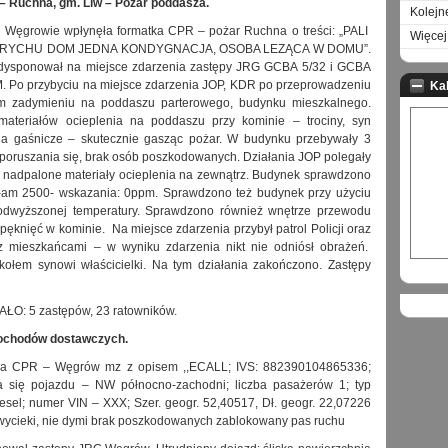
 – Ruchna, gm. Liw – Pożar poddasza.
Kolejn
Węgrowie wpłynęła formatka CPR – pożar Ruchna o treści: „PALI
Więcej 
TRYCHU DOM JEDNA KONDYGNACJA, OSOBA LEZĄCA W DOMU”.
dysponował na miejsce zdarzenia zastępy JRG GCBA 5/32 i GCBA
. Po przybyciu na miejsce zdarzenia JOP, KDR po przeprowadzeniu
Ka
kim zadymieniu na poddaszu parterowego, budynku mieszkalnego.
ateriałów ocieplenia na poddaszu przy kominie – trociny, syn
ania gaśnicze – skutecznie gasząc pożar. W budynku przebywały 3
 poruszania się, brak osób poszkodowanych. Działania JOP polegały
o nadpalone materiały ocieplenia na zewnątrz. Budynek sprawdzono
x-am 2500- wskazania: 0ppm. Sprawdzono też budynek przy użyciu
podwyższonej temperatury. Sprawdzono również wnętrze przewodu
pęknięć w kominie. Na miejsce zdarzenia przybył patrol Policji oraz
 mieszkańcami – w wyniku zdarzenia nikt nie odniósł obrażeń.
kołem synowi właścicielki. Na tym działania zakończono. Zastępy
: 5 zastępów, 23 ratowników.
mochodów dostawczych.
a CPR – Węgrów mz z opisem ,,ECALL; IVS: 882390104865336;
ia się pojazdu – NW północno-zachodni; liczba pasażerów 1; typ
esel; numer VIN – XXX; Szer. geogr. 52,40517, Dł. geogr. 22,07226
ą wycieki, nie dymi brak poszkodowanych zablokowany pas ruchu