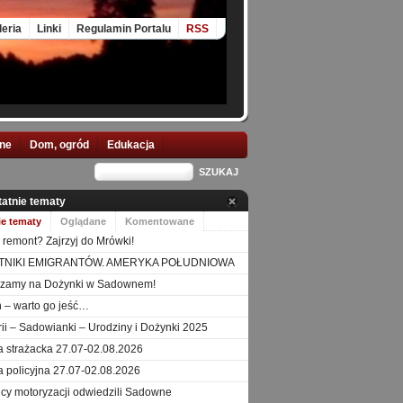
leria
Linki
Regulamin Portalu
RSS
nne
Dom, ogród
Edukacja
tatnie tematy
ie tematy
Oglądane
Komentowane
 remont? Zajrzyj do Mrówki!
TNIKI EMIGRANTÓW. AMERYKA POŁUDNIOWA
szamy na Dożynki w Sadownem!
 – warto go jeść…
orii – Sadowianki – Urodziny i Dożynki 2025
a strażacka 27.07-02.08.2026
a policyjna 27.07-02.08.2026
icy motoryzacji odwiedzili Sadowne