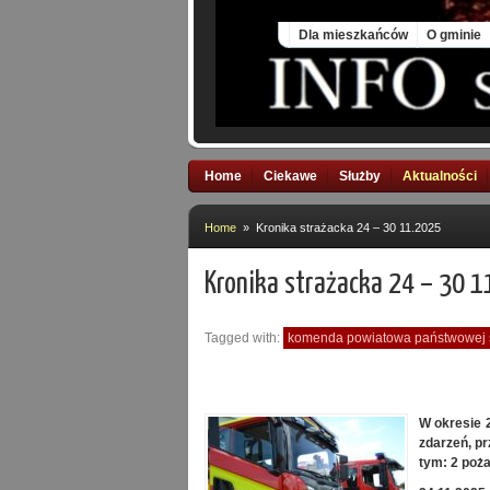
Fri, 7 Aug 2026
Dla mieszkańców
O gminie
Home
Ciekawe
Służby
Aktualności
Home
» Kronika strażacka 24 – 30 11.2025
Kronika strażacka 24 – 30 
Tagged with:
komenda powiatowa państwowej s
W okresie 
zdarzeń, pr
tym: 2 poża