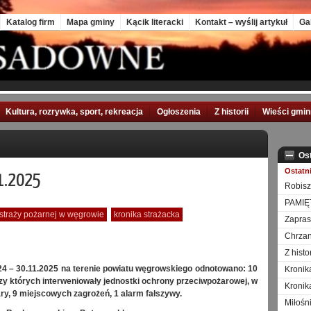
Katalog firm
Mapa gminy
Kącik literacki
Kontakt – wyślij artykuł
Ga
Kultura, rozrywka, sport, rekreacja
Ogłoszenia
Z historii
Wieści gmi
Os
Ostatn
11.2025
Robisz
PAMIĘ
traży pożarnej w węgrowie
kronika strażacka
Zapra
Chrzan
Z hist
24 – 30.11.2025 na terenie powiatu węgrowskiego odnotowano: 10
Kronik
zy których interweniowały jednostki ochrony przeciwpożarowej, w
Kronik
ry, 9 miejscowych zagrożeń, 1 alarm fałszywy.
Miłośn