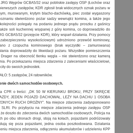
p JRG Węgrów GCBA5/32 oraz pobliskie zastępy OSP (Łochów oraz
 pierwszych zastępów, KDR zgłosił brak widocznych oznak pożaru w
nym, murowanym, krytym blacho-dachówką, piec został wygaszony
oznaniu stwierdzono pożar sadzy wewnątrz komina, a także jego
 kolejności polegały na podaniu jednego prądu proszku z gaśnicy
akże soli kuchennej wsypanej z góry komina, co doprowadziło do
 JRG GCBA5/32 (przejęcie KDR), który wsparł działania. Przy pomocy
 zabezpieczeniu wysokościowym) udrożniono przewód kominowy,
ano z czopucha kominowego (brak wyczystki – zamurowana)
ania doprowadziły do likwidacji pożaru. Wszystkie pomieszczenia
 Drager na obecność tlenku węgla – nie stwierdzono oraz kamerą
nia. Po przekazaniu miejsca zdarzenia z zaleceniami właścicielowi,
ciły do swoich jednostek.
: 5 zastępów, 24 ratowników.
enie dwóch samochodów osobowych
.
tka CPR o treści: „DK 50 W KIERUNKU BROKU, PRZY SKRĘCIE
AZDY, JEDEN POJAZD DACHOWAŁ, LEŻY NA DACHU 1 OSOBA
NYCH RUCH DROŻNY”. Na miejsce zdarzenia zadysponowano
SLRt. Po przybyciu na miejsce zdarzenia jednego zastępu OSP
 że doszło do zderzenia dwóch samochodów osobowych, Policja na
h po obu stronach drogi, stoją na kołach, pojazdami podróżowały
ajdują się poza pojazdami, jedna osoba poszkodowana. Działania
niu miejsca zdarzenia, odłączeniu akumulatorów i udzieleniu KPP