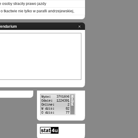
e osoby straciły prawo jazdy
o tkactwie nie tylko w parafii andrzejewskiej,
lendarium