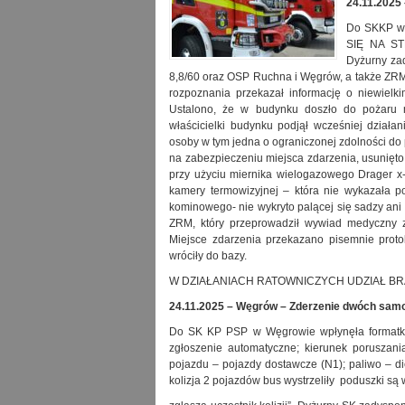
24.11.2025
Do SKKP w 
SIĘ NA S
Dyżurny za
8,8/60 oraz OSP Ruchna i Węgrów, a także ZRM
rozpoznania przekazał informację o niewiel
Ustalono, że w budynku doszło do pożaru m
właścicielki budynku podjął wcześniej dział
osoby w tym jedna o ograniczonej zdolności do
na zabezpieczeniu miejsca zdarzenia, usunięt
przy użyciu miernika wielogazowego Drager 
kamery termowizyjnej – która nie wykazała 
kominowego- nie wykryto palącej się sadzy ani 
ZRM, który przeprowadził wywiad medyczny z
Miejsce zdarzenia przekazano pisemnie proto
wróciły do bazy.
W DZIAŁANIACH RATOWNICZYCH UDZIAŁ BRAŁO
24.11.2025 – Węgrów – Zderzenie dwóch sa
Do SK KP PSP w Węgrowie wpłynęła formatk
zgłoszenie automatyczne; kierunek poruszan
pojazdu – pojazdy dostawcze (N1); paliwo – di
kolizja 2 pojazdów bus wystrzeliły poduszki s