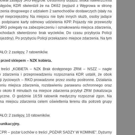
onował zastępy JRG Węgrów. Utrudniony dojazd: śliska nawierzchnia
zastępów, KDR stwierdził że na DK62 (wyjazd z Węgrowa w stronę
arzenia drogowego z udziałem 2 samochodów dostawczych (stały na
ł nieprzejezdny. Na miejscu nie było innych służb, osoby jadące
- podpisane karty odmowy udzielenia KPP. Pojazdy nie przewoziły
JRG polegały na zabezpieczeniu i oznakowaniu miejsca zdarzenia,
hodach stwierdzono brak wycieków. Do czasu przybycia Policji
jezdny). Po przybyciu Policji przekazano miejsce zdarzenia. Na tym
 2 zastępy, 7 ratowników.
 przed sklepem – NZK kobieta
.
treści „KOBIETA – NZK Brak dostępnego ZRM – NSZZ – nagłe
ce zdarzenia i przeprowadzeniu rozpoznania KDR ustalił, że obok
ji życiowych – RKO prowadzone przez osoby postronne. Działania
eniu miejsca zdarzenia, rozstawieniu parawanu ochronnego oraz
o około 8 minutach na miejsce zdarzenia przybył ZRM (lokalizacja
edyczne. O godzinie 16:59 ratownik medyczny rozpoznał zgon. Na
na miejscu zdarzenia celem oświetlenia terenu dla potrzeb grupy
 2 zastępy, 10 ratowników.
unikacyjny.
CPR – pożar Łochów o treści „POŻAR SADZY W KOMINIE”. Dyżurny