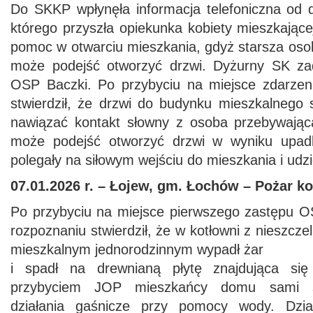
Do SKKP wpłynęła informacja telefoniczna od
którego przyszła opiekunka kobiety mieszkając
pomoc w otwarciu mieszkania, gdyż starsza osoba
może podejść otworzyć drzwi. Dyżurny SK zad
OSP Baczki. Po przybyciu na miejsce zdarze
stwierdził, że drzwi do budynku mieszkalnego
nawiązać kontakt słowny z osoba przebywając
może podejść otworzyć drzwi w wyniku upadk
polegały na siłowym wejściu do mieszkania i udzi
07.01.2026 r. – Łojew, gm. Łochów – Pożar ko
Po przybyciu na miejsce pierwszego zastępu 
rozpoznaniu stwierdził, że w kotłowni z nieszcz
mieszkalnym jednorodzinnym wypadł żar
i spadł na drewnianą płytę znajdująca si
przybyciem JOP mieszkańcy domu sami sku
działania gaśnicze przy pomocy wody. Dzi