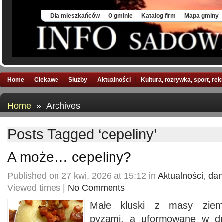
Thu, 6 Aug 2026
Dla mieszkańców
O gminie
Katalog firm
Mapa gminy
Home
Ciekawe
Służby
Aktualności
Kultura, rozrywka, sport, re
Home
» Archives
Posts Tagged ‘cepeliny’
A może… cepeliny?
Published on 27 kwi, 2026 at 15:12 in
Aktualności
,
dan
Viewed times |
No Comments
Małe kluski z masy ziem
pyzami, a uformowane w du