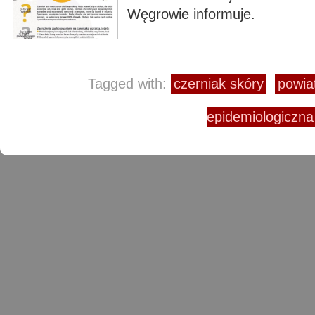
Węgrowie informuje.
Tagged with:
czerniak skóry
powia
epidemiologiczn