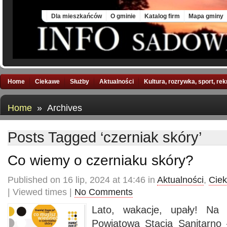
Sat, 8 Aug 2026
Dla mieszkańców
O gminie
Katalog firm
Mapa gminy
Home
Ciekawe
Służby
Aktualności
Kultura, rozrywka, sport, re
Home
» Archives
Posts Tagged ‘czerniak skóry’
Co wiemy o czerniaku skóry?
Published on 16 lip, 2024 at 14:46 in
Aktualności
,
Cie
| Viewed times |
No Comments
Lato, wakacje, upały! Na
Powiatowa Stacja Sanitarno