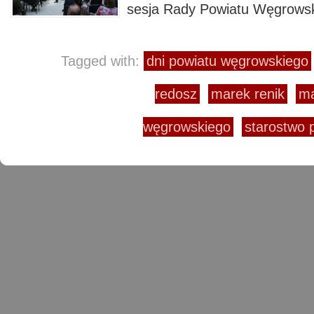
sesja Rady Powiatu Węgrowsk
Tagged with:
dni powiatu węgrowskiego
redosz
marek renik
ma
węgrowskiego
starostwo 