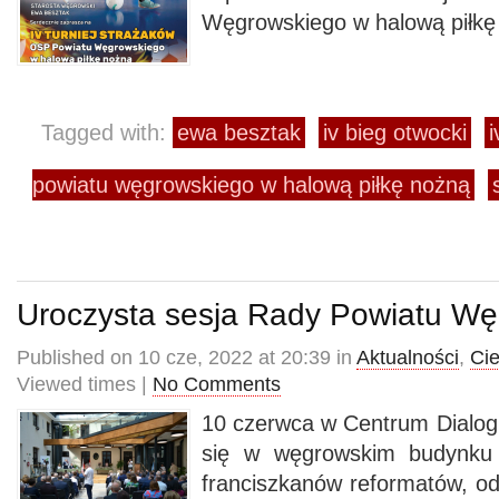
Węgrowskiego w halową piłkę
Tagged with:
ewa besztak
iv bieg otwocki
i
powiatu węgrowskiego w halową piłkę nożną
Uroczysta sesja Rady Powiatu W
Published on 10 cze, 2022 at 20:39 in
Aktualności
,
Ci
Viewed times |
No Comments
10 czerwca w Centrum Dialog
się w węgrowskim budynku 
franciszkanów reformatów, odb