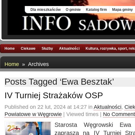
Sat, 8 Aug 2026
Dla mieszkańców
O gminie
Katalog firm
Mapa gminy
Home
Ciekawe
Służby
Aktualności
Kultura, rozrywka, sport, re
Home
» Archives
Posts Tagged ‘Ewa Besztak’
IV Turniej Strażaków OSP
Published on 22 lut, 2024 at 14:27 in
Aktualności
,
Cie
Powiatowe w Węgrowie
| Viewed times |
No Comment
Starosta Węgrowski Ewa 
zaprasza na IV Turniej St