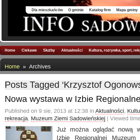
Sun, 9 Aug 2026
Dla mieszkańców
O gminie
Katalog firm
Mapa gminy
Home
Ciekawe
Służby
Aktualności
Kultura, rozrywka, sport, re
Home
» Archives
Posts Tagged ‘Krzysztof Ogonows
Nowa wystawa w Izbie Regionalne
Published on 9 sie, 2013 at 12:38 in
Aktualności
,
Kultu
rekreacja
,
Muzeum Ziemi Sadowieńskiej
| Viewed tim
Już można oglądać nową w
Izbie Regionalnej Muzeum 