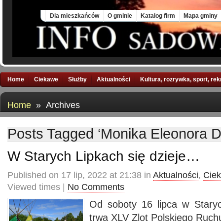
Fri, 7 Aug 2026
Dla mieszkańców
O gminie
Katalog firm
Mapa gminy
Home
Ciekawe
Służby
Aktualności
Kultura, rozrywka, sport, re
Home
» Archives
Posts Tagged ‘Monika Eleonora D
W Starych Lipkach się dzieje…
Published on 17 lip, 2022 at 21:38 in
Aktualności
,
Cie
Viewed times |
No Comments
Od soboty 16 lipca w Stary
trwa XLV Zlot Polskiego Ruchu