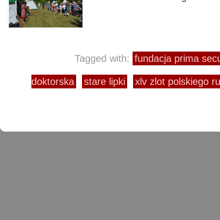
Tagged with:
fundacja prima secu
doktorska
stare lipki
xlv zlot polskiego r