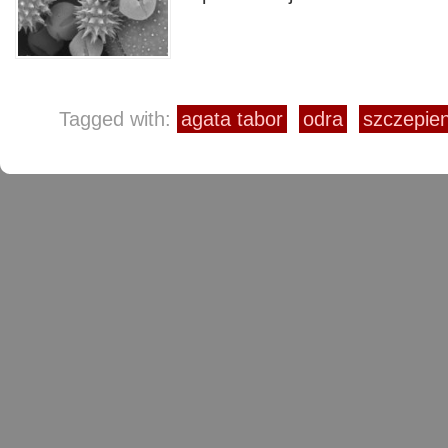
Tagged with:
agata tabor
odra
szczepie