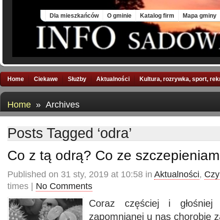
Thu, 6 Aug 2026
Dla mieszkańców
O gminie
Katalog firm
Mapa gminy
Home
Ciekawe
Służby
Aktualności
Kultura, rozrywka, sport, re
Home
» Archives
Posts Tagged ‘odra’
Co z tą odrą? Co ze szczepieniam
Published on 31 sty, 2019 at 10:58 in
Aktualności
,
Czy
times |
No Comments
Coraz częściej i głośnie
zapomnianej u nas chorobie za