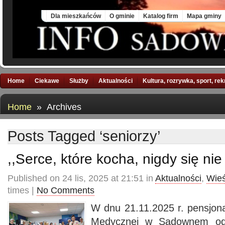
Thu, 6 Aug 2026
Dla mieszkańców
O gminie
Katalog firm
Mapa gminy
Home
Ciekawe
Służby
Aktualności
Kultura, rozrywka, sport, re
Home
» Archives
Posts Tagged ‘seniorzy’
,,Serce, które kocha, nigdy się nie
Published on 24 lis, 2025 at 21:51 in
Aktualności
,
Wieś
times |
No Comments
W dnu 21.11.2025 r. pensjon
Medycznej w Sadownem odwi