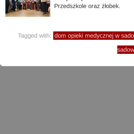
Przedszkole oraz żł
Tagged with:
dom opieki medycznej w sa
sado