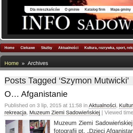
Sat, 8 Aug 2026
Dla mieszkańców
O gminie
Katalog firm
Mapa gminy
Home
Ciekawe
Służby
Aktualności
Kultura, rozrywka, sport, re
Home
» Archives
Posts Tagged ‘Szymon Mutwicki’
O… Afganistanie
Published on 3 lip, 2015 at 11:58 in
Aktualności
,
Kultur
rekreacja
,
Muzeum Ziemi Sadowieńskiej
| Viewed tim
Muzeum Ziemi Sadowieńskiej
fotografii pt. „Dzieci Afganist