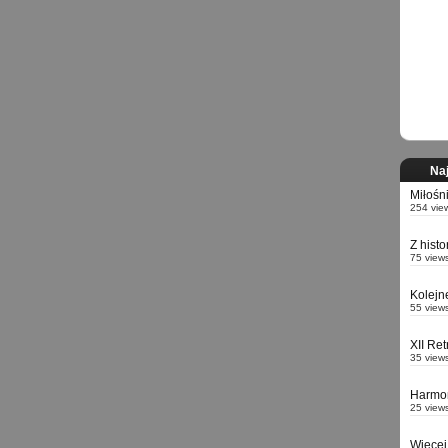
Naj
Miłośn
254 vie
Z hist
75 view
Kolejn
55 view
XII Re
35 view
Harmo
25 view
Więcej 