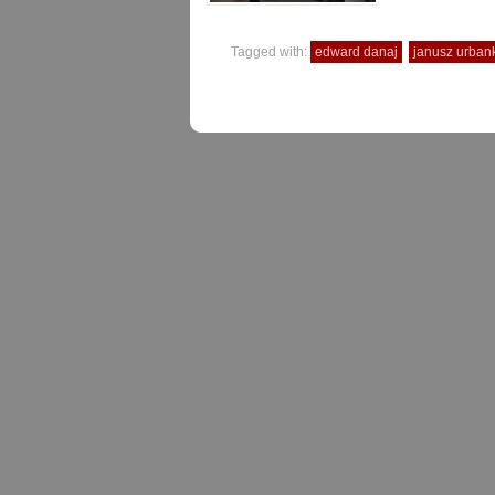
Tagged with:
edward danaj
janusz urban