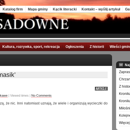
Katalog firm
Mapa gminy
Kącik literacki
Kontakt – wyślij artykuł
Ga
Kultura, rozrywka, sport, rekreacja
Ogłoszenia
Z historii
Wieści gmi
Na
Zapra
masik’
Chrzan
Z hist
Kronik
ekawe
| Viewed times |
No Comments
Kronik
ą, że nic. Inni natomiast uznają, że wiele i organizują wycieczki do
Miłośn
Kolejn
Więcej 