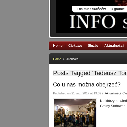
Thu, 6 Aug 2026
Dla mieszkańców
O gminie
Home
Ciekawe
Służby
Aktualności
Home
» Archives
Posts Tagged ‘Tadeusz To
Co u nas można obejrzeć?
Published on 21 wrz, 2017 at 19:09 in
Aktualności
,
Ci
Niektórzy powiedz
Gminy Sadowne.