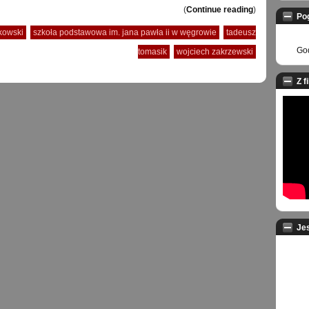
(
Continue reading
)
Po
kowski
szkoła podstawowa im. jana pawła ii w węgrowie
tadeusz
God
tomasik
wojciech zakrzewski
Z f
Je