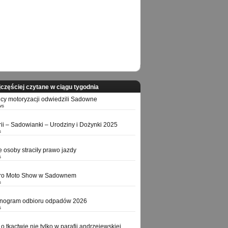
częściej czytane w ciągu tygodnia
icy motoryzacji odwiedzili Sadowne
ws
orii – Sadowianki – Urodziny i Dożynki 2025
s
e osoby straciły prawo jazdy
s
tro Moto Show w Sadownem
s
nogram odbioru odpadów 2026
s
o tkactwie nie tylko w parafii andrzejewskiej,