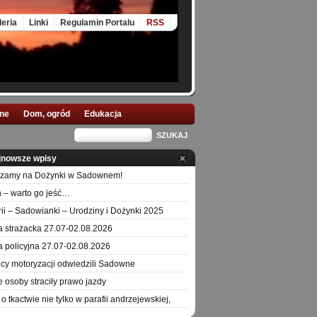
leria
Linki
Regulamin Portalu
RSS
nne
Dom, ogród
Edukacja
jnowsze wpisy
szamy na Dożynki w Sadownem!
 – warto go jeść…
orii – Sadowianki – Urodziny i Dożynki 2025
a strażacka 27.07-02.08.2026
a policyjna 27.07-02.08.2026
icy motoryzacji odwiedzili Sadowne
e osoby straciły prawo jazdy
o tkactwie nie tylko w parafii andrzejewskiej,