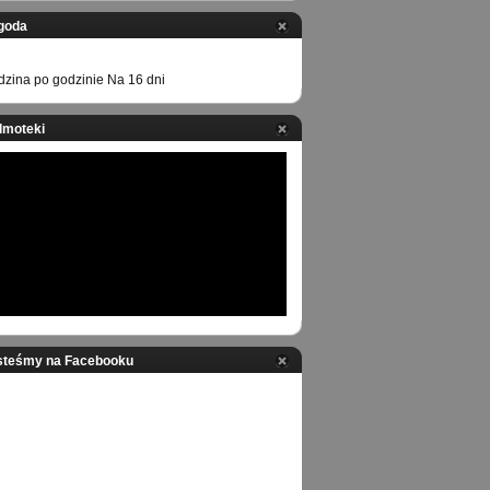
goda
zina po godzinie
Na 16 dni
ilmoteki
steśmy na Facebooku