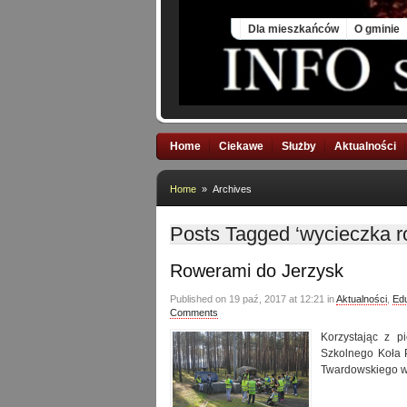
Fri, 7 Aug 2026
Dla mieszkańców
O gminie
Home
Ciekawe
Służby
Aktualności
Home
» Archives
Posts Tagged ‘wycieczka r
Rowerami do Jerzysk
Published on 19 paź, 2017 at 12:21 in
Aktualności
,
Ed
Comments
Korzystając z p
Szkolnego Koła 
Twardowskiego w 