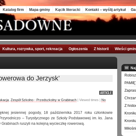
Katalog firm
Mapa gminy
Kącik literacki
Kontakt – wyślij artykuł
Ga
Kultura, rozrywka, sport, rekreacja
Ogłoszenia
Z historii
Wieści gmi
Na
Robisz
owerowa do Jerzysk’
PAMIĘ
Zapra
Chrzan
ukacja
,
Zespół Szkolno - Przedszkolny w Grabinach
| Viewed times |
No
Z hist
ięknej jesiennej pogody, 18 października 2017 roku członkowie
Kronik
Przyrodniczo – Turystycznego ze Szkoły Podstawowej im. ks. Jana
Kronik
Grabinach ruszyli na kolejną wycieczkę rowerową.
Miłośn