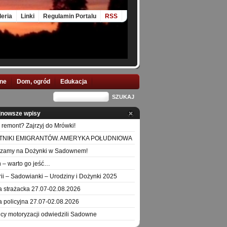
leria
Linki
Regulamin Portalu
RSS
nne
Dom, ogród
Edukacja
jnowsze wpisy
 remont? Zajrzyj do Mrówki!
TNIKI EMIGRANTÓW. AMERYKA POŁUDNIOWA
szamy na Dożynki w Sadownem!
 – warto go jeść…
orii – Sadowianki – Urodziny i Dożynki 2025
a strażacka 27.07-02.08.2026
a policyjna 27.07-02.08.2026
icy motoryzacji odwiedzili Sadowne