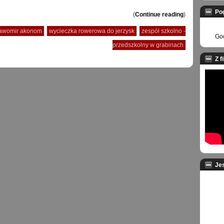
Po
(
Continue reading
)
ławomir akonom
wycieczka rowerowa do jerzysk
zespół szkolno -
God
przedszkolny w grabinach
Z f
Je