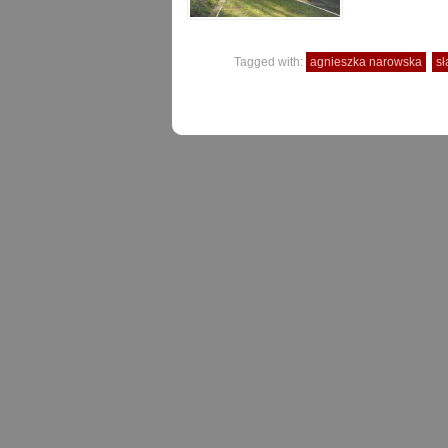
Tagged with:
agnieszka narowska
s