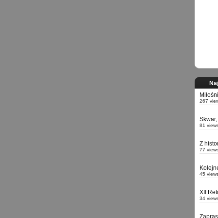
Naj
Miłośn
267 vie
Skwar,
81 view
Z hist
77 view
Kolejn
45 view
XII Re
34 view
Zapra