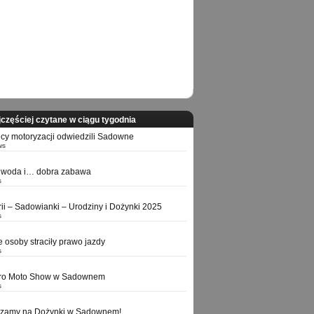
częściej czytane w ciągu tygodnia
icy motoryzacji odwiedzili Sadowne
ws
 woda i… dobra zabawa
s
orii – Sadowianki – Urodziny i Dożynki 2025
s
e osoby straciły prawo jazdy
s
tro Moto Show w Sadownem
s
szamy na Dożynki w Sadownem!