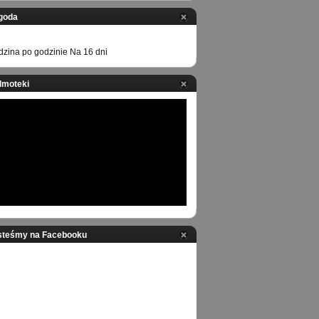
goda
zina po godzinie
Na 16 dni
ilmoteki
steśmy na Facebooku