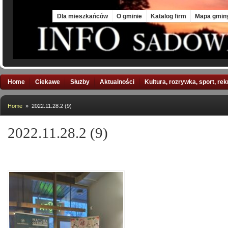
Mon, 10 Aug 2026
Dla mieszkańców
O gminie
Katalog firm
Mapa gmin
Home
Ciekawe
Służby
Aktualności
Kultura, rozrywka, sport, re
Home
» 2022.11.28.2 (9)
2022.11.28.2 (9)