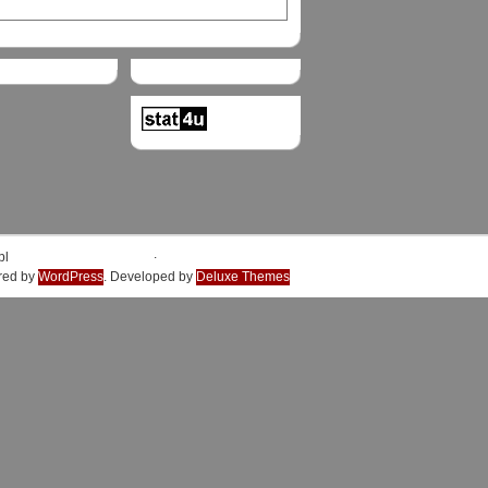
.
pl
red by
WordPress
. Developed by
Deluxe Themes