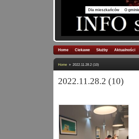
Sun, 9 Aug 2026
Dla mieszkańców
O gmini
Home
Ciekawe
Służby
Aktualności
Home
» 2022.11.28.2 (10)
2022.11.28.2 (10)