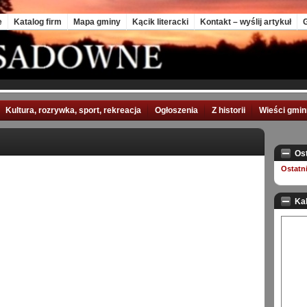
e
Katalog firm
Mapa gminy
Kącik literacki
Kontakt – wyślij artykuł
G
Kultura, rozrywka, sport, rekreacja
Ogłoszenia
Z historii
Wieści gmi
Os
Ostatn
Ka