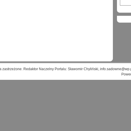
a zastrzeżone. Redaktor Naczelny Portalu: Sławomir Chyliński, info.sadowne@wp.
Powe