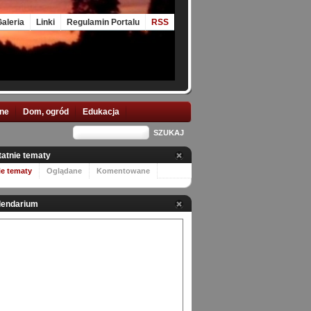
aleria
Linki
Regulamin Portalu
RSS
nne
Dom, ogród
Edukacja
tatnie tematy
ie tematy
Oglądane
Komentowane
lendarium