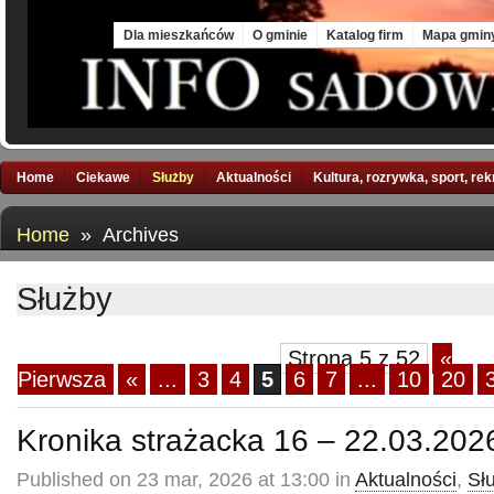
Fri, 7 Aug 2026
Dla mieszkańców
O gminie
Katalog firm
Mapa gmin
Home
Ciekawe
Służby
Aktualności
Kultura, rozrywka, sport, re
Home
» Archives
Służby
Strona 5 z 52
«
Pierwsza
«
...
3
4
5
6
7
...
10
20
Kronika strażacka 16 – 22.03.202
Published on 23 mar, 2026 at 13:00 in
Aktualności
,
Sł