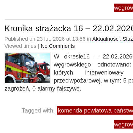
węgrow
Kronika strażacka 16 – 22.02.202
Published on 23 lut, 2026 at 13:56 in
Aktualności
,
Słu
Viewed times |
No Comments
W okresie16 – 22.02.2026
węgrowskiego odnotowano
których interweniowały
przeciwpożarowej, w tym: 5 p
zagrożeń, 0 alarmy fałszywe.
Tagged with:
komenda powiatowa państwo
węgrow