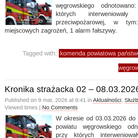
węgrowskiego odnotowano
których interweniowały
przeciwpożarowej, w ty
miejscowych zagrożeń, 1 alarm fałszywy.
Tagged with:
komenda powiatowa państwo
węgrow
Kronika strażacka 02 – 08.03.202
Published on 9 mar, 2026 at 9:41 in
Aktualności
,
Służ
Viewed times |
No Comments
W okresie od 03.03.2026 do 
powiatu węgrowskiego odn
przy których interweniowa