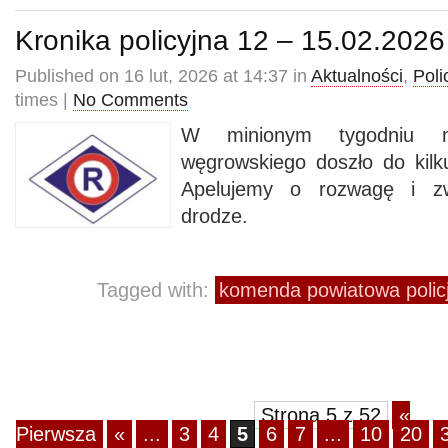
Kronika policyjna 12 – 15.02.2026
Published on 16 lut, 2026 at 14:37 in
Aktualności
,
Poli
times |
No Comments
W minionym tygodniu n
węgrowskiego doszło do kil
Apelujemy o rozwagę i zw
drodze.
Tagged with:
komenda powiatowa polic
Strona 5 z 52
«
Pierwsza
«
...
3
4
5
6
7
...
10
20