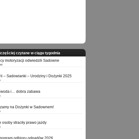
częściej czytane w ciągu tygodnia
icy motoryzacji odwiedzili Sadowne
ws
orii – Sadowianki – Urodziny i Dożynki 2025
s
 woda i… dobra zabawa
s
szamy na Dożynki w Sadownem!
s
e osoby straciły prawo jazdy
s
nogram odbioru odpadów 2026