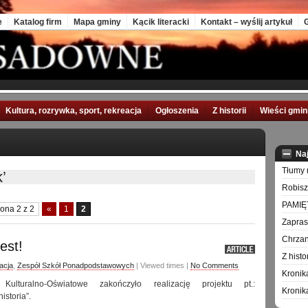
e
Katalog firm
Mapa gminy
Kącik literacki
Kontakt – wyślij artykuł
G
Kultura, rozrywka, sport, rekreacja
Ogłoszenia
Z historii
Wieści gmi
Na
Tłumy 
’
Robisz
PAMIĘ
rona 2 z 2
«
1
2
Zapra
Chrzan
est!
Z hist
acja
,
Zespół Szkół Ponadpodstawowych
| Viewed times |
No Comments
Kronik
 Kulturalno-Oświatowe zakończyło realizację projektu pt.:
Kronik
istoria”.