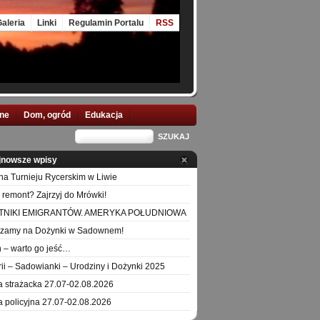
aleria
Linki
Regulamin Portalu
RSS
nne
Dom, ogród
Edukacja
jnowsze wpisy
na Turnieju Rycerskim w Liwie
 remont? Zajrzyj do Mrówki!
TNIKI EMIGRANTÓW. AMERYKA POŁUDNIOWA
szamy na Dożynki w Sadownem!
 – warto go jeść…
orii – Sadowianki – Urodziny i Dożynki 2025
a strażacka 27.07-02.08.2026
a policyjna 27.07-02.08.2026