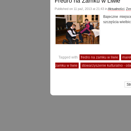
Fredro na Zamku w Liwie
Published on 11 paź, 2013 at 21:43 in
Aktualności
,
Zes
Bajeczne miejsce
szczęścia wielbici
Tagged with:
fredro na zamku w liwie
marek
zamku w liwie
stowarzyszenie kulturalno - oś
St