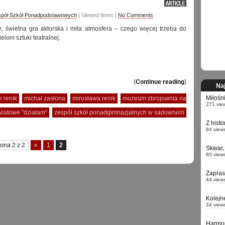
pół Szkół Ponadpodstawowych
| Viewed times |
No Comments
, świetna gra aktorska i miła atmosfera – czego więcej trzeba do
elom sztuki teatralnej.
(
Continue reading
)
Naj
Miłośn
 renik
michał zasłona
mirosława renik
muzeum zbrojownia na
271 vie
wiatowe "działam"
zespół szkół ponadgimnazjalnych w sadownem
Z hist
84 view
rona 2 z 2
«
1
2
Skwar,
80 view
Zapra
44 view
Kolejn
34 view
Harmo