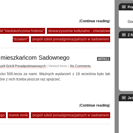
Po
(
Continue reading
)
God
ekt "niedokończona historia"
stowarzyszenie kulturalno - oświatowe
Z f
"działam"
zespół szkół ponadgimnazjalnych w sadownem
ym mieszkańcom Sadownego
spół Szkół Ponadpodstawowych
| Viewed times |
No Comments
ości 500-lecia za nami. Ważnych wydarzeń z 18 września było tak
óre z nich trzeba jeszcze raz spojrzeć.
Je
(
Continue reading
)
ego
marek renik
zespół szkół ponadgimnazjalnych w sadownem