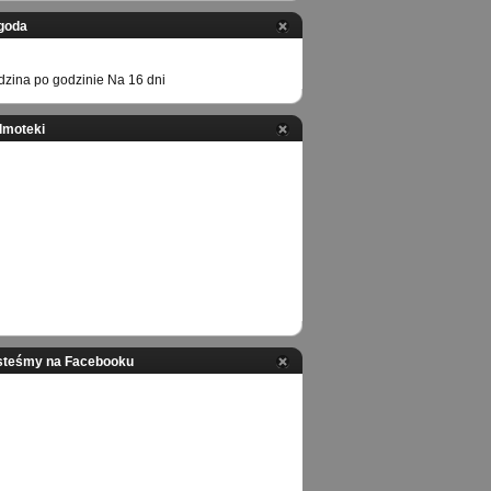
goda
zina po godzinie
Na 16 dni
ilmoteki
steśmy na Facebooku