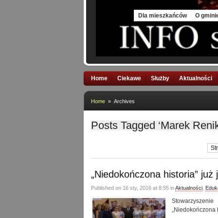
Sat, 8 Aug 2026
Dla mieszkańców
O gmini
Home
Ciekawe
Służby
Aktualności
Home
» Archives
Posts Tagged ‘Marek Renik
St
„Niedokończona historia” już j
Published on 16 sty, 2016 at 8:55 in
Aktualności
,
Eduk
Stowarzyszenie
„Niedokończona h