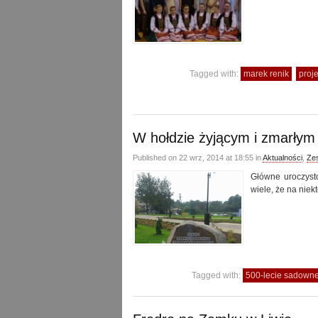
Tagged with:
marek renik
proj
W hołdzie żyjącym i zmarł
Published on 22 wrz, 2014 at 18:55 in
Aktualności
,
Ze
Główne uroczyst
wiele, że na niekt
Tagged with:
500-lecie sadown