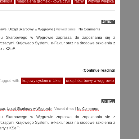
kologia
magdalena gromek - kowalczyk
rażny
witryna wiejska
kawe
,
Urząd Skarbowy w Węgrowie
| Viewed times |
No Comments
ędu Skarbowego w Węgrowie zaprasza do zapoznania się z
yczącymi Krajowego Systemu e-Faktur oraz na środowe szkolenia z
te z KSeF:
(
Continue reading
)
Tagged with:
krajowy system e-faktur
urząd skarbowy w węgrowie
awe
,
Urząd Skarbowy w Węgrowie
| Viewed times |
No Comments
ędu Skarbowego w Węgrowie zaprasza do zapoznania się z
yczącymi Krajowego Systemu e-Faktur oraz na środowe szkolenia z
arty z KSeF: