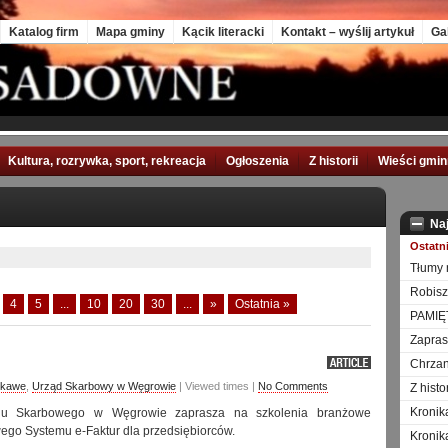
Katalog firm
Mapa gminy
Kącik literacki
Kontakt – wyślij artykuł
Ga
Kultura, rozrywka, sport, rekreacja
Ogłoszenia
Z historii
Wieści gmi
Na
Ostatn
Tłumy 
Robisz
4
5
...
10
20
30
...
»
Ostatnia »
PAMIĘ
Zapra
Chrzan
ekawe
,
Urząd Skarbowy w Węgrowie
| Viewed times |
No Comments
Z hist
Kronik
du Skarbowego w Węgrowie zaprasza na szkolenia branżowe
ego Systemu e-Faktur dla przedsiębiorców.
Kronik