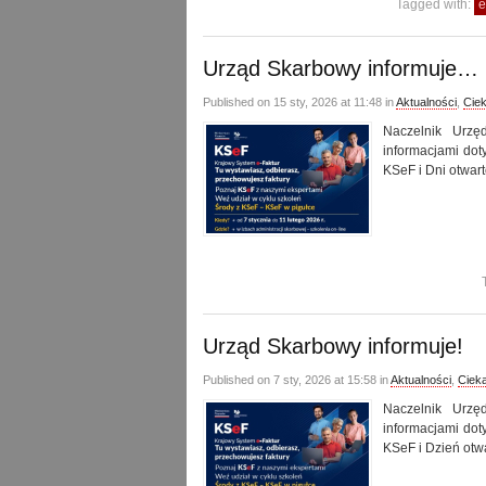
Tagged with:
e
Urząd Skarbowy informuje…
Published on 15 sty, 2026 at 11:48 in
Aktualności
,
Cie
Naczelnik Urz
informacjami dot
KSeF i Dni otwar
Urząd Skarbowy informuje!
Published on 7 sty, 2026 at 15:58 in
Aktualności
,
Ciek
Naczelnik Urz
informacjami dot
KSeF i Dzień otw