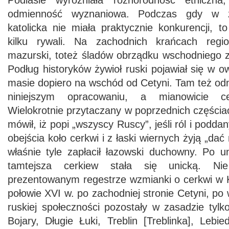
Podlasie wyróżniała różnorodność etniczna
odmienność wyznaniowa. Podczas gdy w zie
katolicka nie miała praktycznie konkurencji, t
kilku rywali. Na zachodnich krańcach regi
mazurski, toteż śladów obrządku wschodniego z
Podług historyków żywioł ruski pojawiał się w 
masie dopiero na wschód od Cetyni. Tam też odn
niniejszym opracowaniu, a mianowicie 
Wielokrotnie przytaczany w poprzednich części
mówił, iż popi „wszyscy Ruscy”, jeśli ról i poddan
obejścia koło cerkwi i z łaski wiernych żyją „dać
właśnie tyle zapłacił łazowski duchowny. Po un
tamtejsza cerkiew stała się unicką. 
prezentowanym regestrze wzmianki o cerkwi w K
połowie XVI w. po zachodniej stronie Cetyni, po
ruskiej społeczności pozostały w zasadzie tyl
Bojary, Długie Łuki, Treblin [Treblinka], Lebi