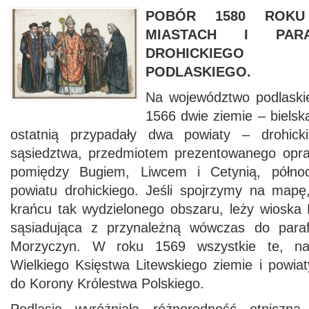
POBÓR 1580 ROK
MIASTACH I PARA
DROHICKIEGO 
PODLASKIEGO.
Na województwo podlaskie
1566 dwie ziemie – bielska
ostatnią przypadały dwa powiaty – drohicki 
sąsiedztwa, przedmiotem prezentowanego opra
pomiędzy Bugiem, Liwcem i Cetynią, północ
powiatu drohickiego. Jeśli spojrzymy na map
krańcu tak wydzielonego obszaru, leży wioska K
sąsiadująca z przynależną wówczas do parafi
Morzyczyn. W roku 1569 wszystkie te, na
Wielkiego Księstwa Litewskiego ziemie i powiat
do Korony Królestwa Polskiego.