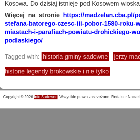
Kosowa. Do dzisiaj istnieje pod Kosowem wiosk
Więcej na stronie
https://madzelan.cba.pl/
stefana-batorego-czesc-iii-pobor-1580-roku-
miastach-i-parafiach-powiatu-drohickiego-w
podlaskiego/
Tagged with:
historia gminy sadowne
jerzy ma
historie legendy brokowskie i nie tylko
Copyright © 2026
Info Sadowne
. Wszystkie prawa zastrzeżone. Redaktor Naczel