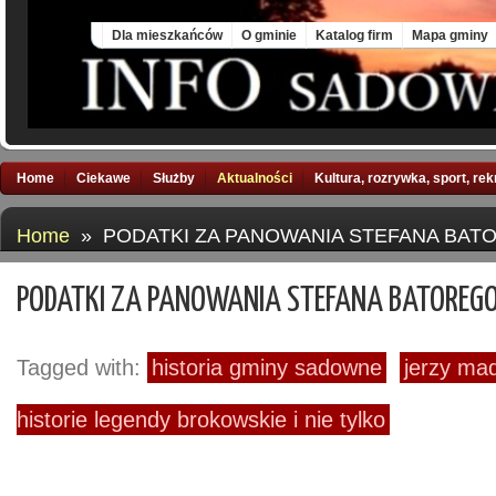
Fri, 7 Aug 2026
Dla mieszkańców
O gminie
Katalog firm
Mapa gminy
Home
Ciekawe
Służby
Aktualności
Kultura, rozrywka, sport, re
Home
» PODATKI ZA PANOWANIA STEFANA BATOR
PODATKI ZA PANOWANIA STEFANA BATOREGO –
Tagged with:
historia gminy sadowne
jerzy ma
historie legendy brokowskie i nie tylko