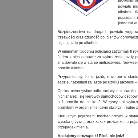
uczestnika
powiatu mu
alkoholu. W
pojazdami 
jednostki w
Bezpieczeństwo na drogach powiatu węgrowski
trzeźwości oraz czujność policjantów dorowadzi
się na jazdę po alkoholu.
W minionym tygodniu policjanci zatrzymali 8 ro
Jeden z nich odpowie za wykroczenie jazdy po 
znajdowało się w stanie nietrzeźwości (powyżej
promile alkoholu.
Przypominamy, że za jazdę rowerem w stanie
sądzie, natomiast za jazdę po użyciu alkoholu –
Oprócz rowerzystów policjanci wyeliminowali z
nich znaleźli się kierowcy samochodów osobowy
o 1 promila do blisko 2. Wszyscy oni wykaza
promilami w organizmie, czym stworzyli realne 
Kierującym pojazdami mechanicznymi w stanie 
wysoka grzywna oraz zakaz prowadzenia poja
przepadek mienia.
Apelujemy o rozsądek! Piłeś- nie jedź!