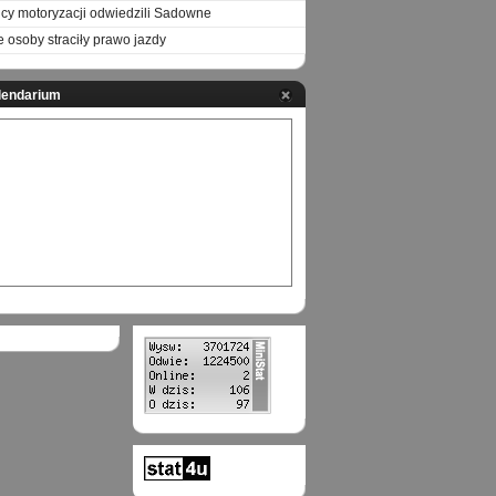
icy motoryzacji odwiedzili Sadowne
e osoby straciły prawo jazdy
lendarium