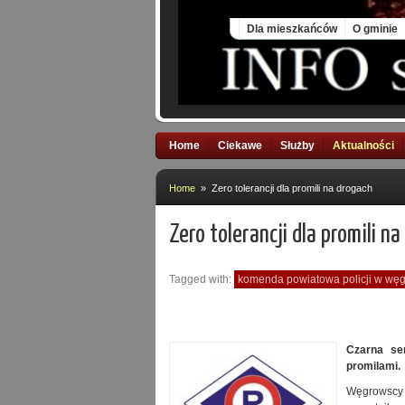
Sat, 8 Aug 2026
Dla mieszkańców
O gminie
Home
Ciekawe
Służby
Aktualności
Home
» Zero tolerancji dla promili na drogach
Zero tolerancji dla promili n
Tagged with:
komenda powiatowa policji w wę
Czarna se
promilami.
Węgrowscy 