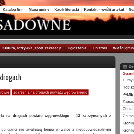
Katalog firm
Mapa gminy
Kącik literacki
Kontakt – wyślij artykuł
Ga
Kultura, rozrywka, sport, rekreacja
Ogłoszenia
Z historii
Wieści gmi
Os
Ostatn
a drogach
Tłumy 
Robisz
growie
zdarzenia na drogach powiatu węgrowskiego
PAMIĘ
Zapra
Chrzan
ria na drogach powiatu węgrowskiego – 13 zatrzymanych z
Z hist
Kronik
policjanci nie zwalniają tempa w walce z nieodpowiedzialnymi
Kronik