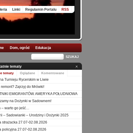
leria
Linki
Regulamin Portalu
RSS
nne
Dom, ogród
Edukacja
tatnie tematy
ie tematy
Oglądane
Komentowane
na Turnieju Rycerskim w Liwie
 remont? Zajrzyj do Mrówki!
TNIKI EMIGRANTÓW. AMERYKA POŁUDNIOWA
szamy na Dożynki w Sadownem!
 – warto go jeść…
orii – Sadowianki – Urodziny i Dożynki 2025
a strażacka 27.07-02.08.2026
a policyjna 27.07-02.08.2026