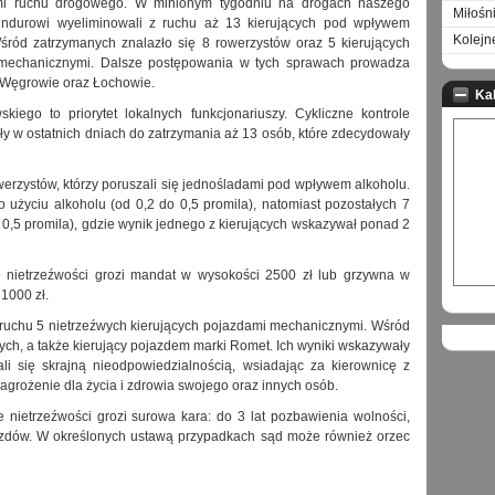
mi ruchu drogowego. W minionym tygodniu na drogach naszego
Miłośn
ndurowi wyeliminowali z ruchu aż 13 kierujących pod wpływem
Kolejn
śród zatrzymanych znalazło się 8 rowerzystów oraz 5 kierujących
mechanicznymi. Dalsze postępowania w tych sprawach prowadza
 Węgrowie oraz Łochowie.
Ka
ego to priorytet lokalnych funkcjonariuszy. Cykliczne kontrole
ły w ostatnich dniach do zatrzymania aż 13 osób, które zdecydowały
werzystów, którzy poruszali się jednośladami pod wpływem alkoholu.
użyciu alkoholu (od 0,2 do 0,5 promila), natomiast pozostałych 7
 0,5 promila), gdzie wynik jednego z kierujących wskazywał ponad 2
 nietrzeźwości grozi mandat w wysokości 2500 zł lub grzywna w
 1000 zł.
 ruchu 5 nietrzeźwych kierujących pojazdami mechanicznymi. Wśród
ch, a także kierujący pojazdem marki Romet. Ich wyniki wskazywały
li się skrajną nieodpowiedzialnością, wsiadając za kierownicę z
zagrożenie dla życia i zdrowia swojego oraz innych osób.
nietrzeźwości grozi surowa kara: do 3 lat pozbawienia wolności,
zdów. W określonych ustawą przypadkach sąd może również orzec