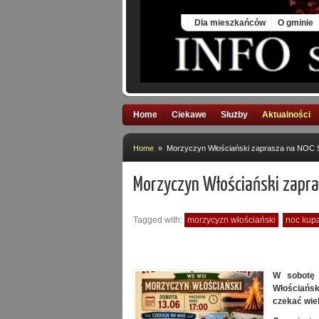
Fri, 7 Aug 2026
Dla mieszkańców
O gminie
Home
Ciekawe
Służby
Aktualności
Home
» Morzyczyn Włościański zaprasza na NO
Morzyczyn Włościański zapr
Tagged with:
morzycyzn włościański
noc kup
W sobotę 
Włościańs
czekać wiel