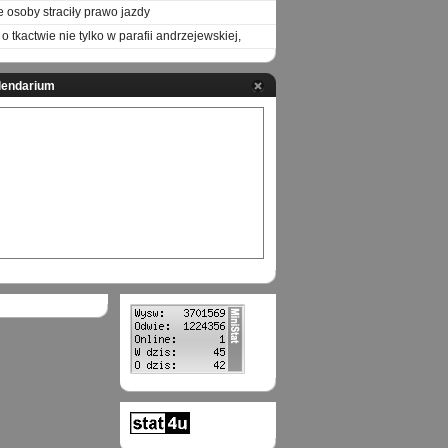
e osoby straciły prawo jazdy
o tkactwie nie tylko w parafii andrzejewskiej,
lendarium