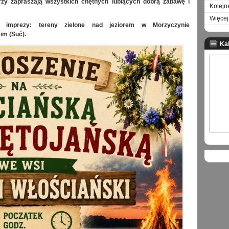
rzy zapraszają wszystkich chętnych lubiących dobrą zabawę i
Kolejn
Więcej 
ja imprezy: tereny zielone nad jeziorem w Morzyczynie
im (Suć).
Ka