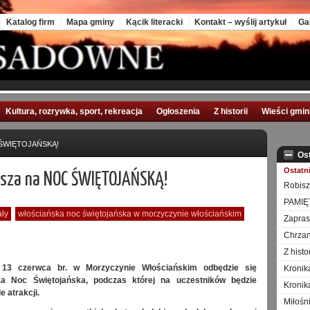
Katalog firm
Mapa gminy
Kącik literacki
Kontakt – wyślij artykuł
Ga
Kultura, rozrywka, sport, rekreacja
Ogłoszenia
Z historii
Wieści gmi
C ŚWIĘTOJAŃSKĄ!
Os
Ostatn
asza na NOC ŚWIĘTOJAŃSKĄ!
Robisz
PAMIĘ
ały
włościańska noc świętojańska w morzyczynie włościańskim
Zapra
Chrzan
Z hist
13 czerwca br. w Morzyczynie Włościańskim odbędzie się
Kronik
ka Noc Świętojańska, podczas której na uczestników będzie
Kronik
e atrakcji.
Miłośn