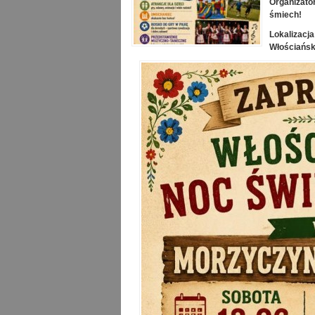
Organizato
śmiech!
Lokalizac
Włościańsk