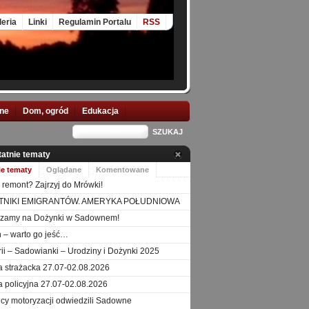
leria
Linki
Regulamin Portalu
RSS
nne
Dom, ogród
Edukacja
tatnie tematy
ie tematy
Oglądane
Komentowane
 remont? Zajrzyj do Mrówki!
TNIKI EMIGRANTÓW. AMERYKA POŁUDNIOWA
szamy na Dożynki w Sadownem!
 – warto go jeść…
orii – Sadowianki – Urodziny i Dożynki 2025
a strażacka 27.07-02.08.2026
a policyjna 27.07-02.08.2026
icy motoryzacji odwiedzili Sadowne