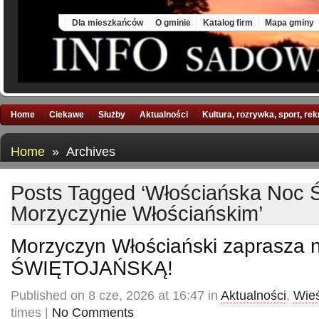
Sat, 8 Aug 2026
Dla mieszkańców
O gminie
Katalog firm
Mapa gminy
Home
Ciekawe
Służby
Aktualności
Kultura, rozrywka, sport, re
Home
» Archives
Posts Tagged ‘Włościańska Noc 
Morzyczynie Włościańskim’
Morzyczyn Włościański zaprasza
ŚWIĘTOJAŃSKĄ!
Published on 8 cze, 2026 at 16:47 in
Aktualności
,
Wieś
times |
No Comments