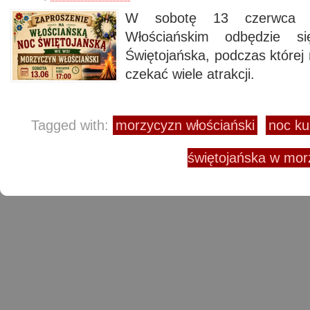
W sobotę 13 czerwca b
Włościańskim odbędzie s
Świętojańska, podczas której
czekać wiele atrakcji.
Tagged with:
morzycyzn włościański
noc ku
świętojańska w mor