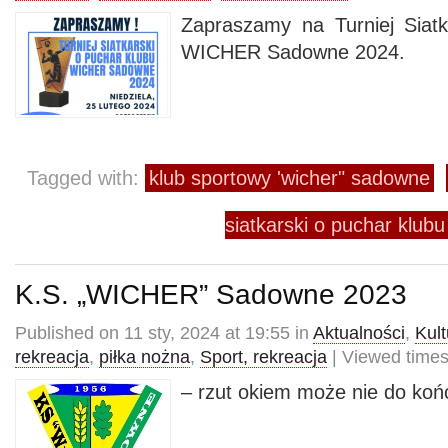
Zapraszamy na Turniej Siat
WICHER Sadowne 2024.
Tagged with:
klub sportowy 'wicher" sadowne
siatkarski o puchar klub
K.S. „WICHER” Sadowne 2023
Published on 11 sty, 2024 at 19:55 in
Aktualności
,
Kult
rekreacja
,
piłka nożna
,
Sport, rekreacja
| Viewed times
– rzut okiem może nie do ko