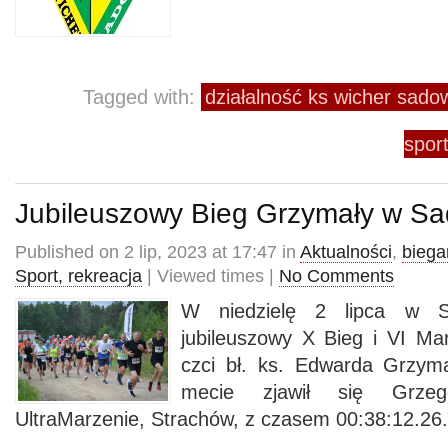
Tagged with:
działalność ks wicher sad
spor
Jubileuszowy Bieg Grzymały w 
Published on 2 lip, 2023 at 17:47 in
Aktualności
,
biega
Sport, rekreacja
| Viewed times |
No Comments
W niedzielę 2 lipca w 
jubileuszowy X Bieg i VI Ma
czci bł. ks. Edwarda Grzym
mecie zjawił się Grzeg
UltraMarzenie, Strachów, z czasem 00:38:12.26.