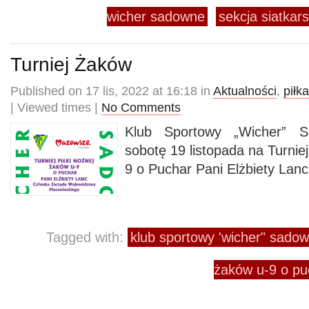
wicher sadowne
sekcja siatkar
Turniej Żaków
Published on 17 lis, 2022 at 16:18 in
Aktualności
,
piłk
| Viewed times |
No Comments
Klub Sportowy „Wicher” 
sobotę 19 listopada na Turnie
9 o Puchar Pani Elżbiety Lanc
Tagged with:
klub sportowy 'wicher" sado
żaków u-9 o puc