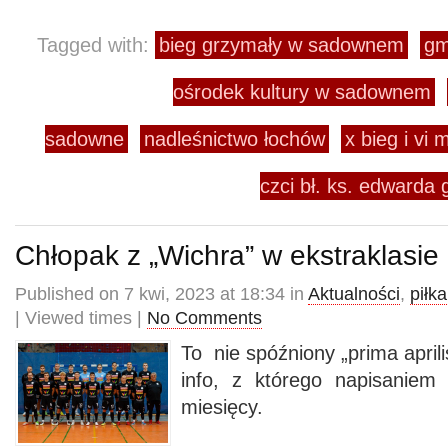
Tagged with:
bieg grzymały w sadownem
gm
ośrodek kultury w sadownem
sadowne
nadleśnictwo łochów
x bieg i vi
czci bł. ks. edward
Chłopak z „Wichra” w ekstraklasie p
Published on 7 kwi, 2023 at 18:34 in
Aktualności
,
piłk
| Viewed times |
No Comments
To nie spóźniony „prima april
info, z którego napisaniem
miesięcy.