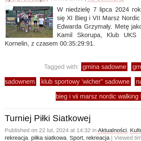
W niedzielę 7 lipca 2024 r
się XI Bieg i VII Marsz Nordic
Edwarda Grzymały. Metę jako
Kamil Skorupa, Klub UKS 
Kornelin, z czasem 00:35:29:91.
Tagged with:
gmina sadowne
gm
sadownem
klub sportowy 'wicher" sadowne
n
bieg i vii marsz nordic walking
Turniej Piłki Siatkowej
Published on 22 lut, 2024 at 14:32 in
Aktualności
,
Kult
rekreacja
,
piłka siatkowa
,
Sport, rekreacja
| Viewed ti