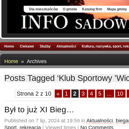
Thu, 6 Aug 2026
Dla mieszkańców
O gminie
Katalog firm
Mapa gminy
Home
Ciekawe
Służby
Aktualności
Kultura, rozrywka, sport, re
Home
» Archives
Posts Tagged ‘Klub Sportowy 'Wi
Strona 2 z 10
«
1
2
3
4
5
...
10
Był to już XI Bieg…
Published on 7 lip, 2024 at 19:59 in
Aktualności
,
biega
Sport, rekreacja
| Viewed times |
No Comments