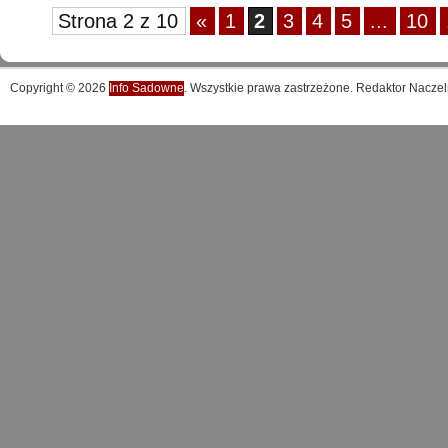
Strona 2 z 10
«
1
2
3
4
5
...
10
Copyright © 2026
Info Sadowne
. Wszystkie prawa zastrzeżone. Redaktor Naczel