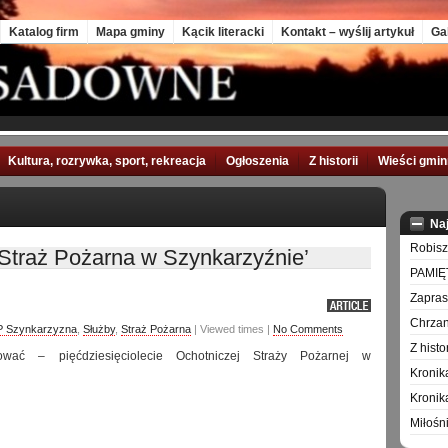
Katalog firm
Mapa gminy
Kącik literacki
Kontakt – wyślij artykuł
Ga
Kultura, rozrywka, sport, rekreacja
Ogłoszenia
Z historii
Wieści gmi
Na
Robisz
Straż Pożarna w Szynkarzyźnie’
PAMIĘ
Zapra
Chrzan
 Szynkarzyzna
,
Służby
,
Straż Pożarna
| Viewed times |
No Comments
Z hist
wać – pięćdziesięciolecie Ochotniczej Straży Pożarnej w
Kronik
Kronik
Miłośn