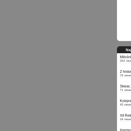
Naj
Miłośn
262 vie
Z hist
76 view
Skwar,
71 view
Kolejn
45 view
XII Re
34 view
Harmo