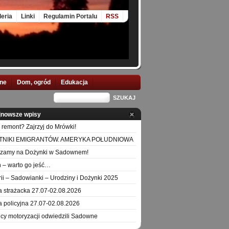
leria
Linki
Regulamin Portalu
RSS
nne
Dom, ogród
Edukacja
jnowsze wpisy
 remont? Zajrzyj do Mrówki!
TNIKI EMIGRANTÓW. AMERYKA POŁUDNIOWA
szamy na Dożynki w Sadownem!
 – warto go jeść…
orii – Sadowianki – Urodziny i Dożynki 2025
a strażacka 27.07-02.08.2026
a policyjna 27.07-02.08.2026
icy motoryzacji odwiedzili Sadowne