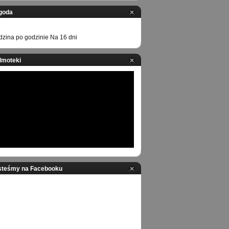
goda
zina po godzinie
Na 16 dni
ilmoteki
steśmy na Facebooku