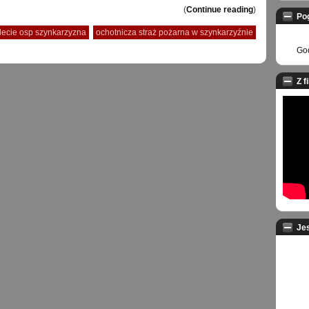
(
Continue reading
)
Po
lecie osp szynkarzyzna
ochotnicza straż pożarna w szynkarzyźnie
God
Z f
Je