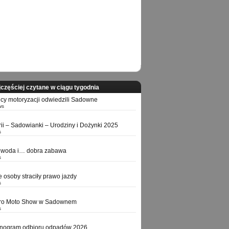
częściej czytane w ciągu tygodnia
icy motoryzacji odwiedzili Sadowne
ws
orii – Sadowianki – Urodziny i Dożynki 2025
s
 woda i… dobra zabawa
s
e osoby straciły prawo jazdy
s
tro Moto Show w Sadownem
s
nogram odbioru odpadów 2026