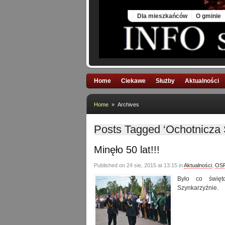
Fri, 7 Aug 2026
Dla mieszkańców
O gminie
Home
Ciekawe
Służby
Aktualności
Home
» Archives
Posts Tagged ‘Ochotnicza 
Minęło 50 lat!!!
Published on 24 sie, 2015 at 13:15 in
Aktualności
,
OSP
Było co święto
Szynkarzyźnie.