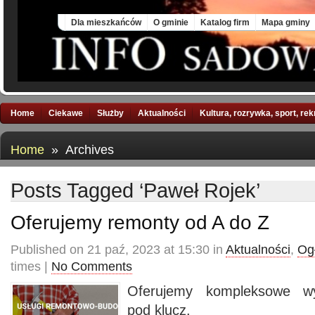
Fri, 7 Aug 2026
Dla mieszkańców
O gminie
Katalog firm
Mapa gminy
Home
Ciekawe
Służby
Aktualności
Kultura, rozrywka, sport, re
Home
» Archives
Posts Tagged ‘Paweł Rojek’
Oferujemy remonty od A do Z
Published on 21 paź, 2023 at 15:30 in
Aktualności
,
Og
times |
No Comments
Oferujemy kompleksowe wy
pod klucz.