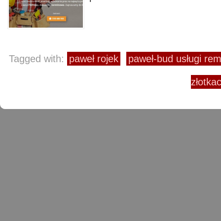
Tagged with:
paweł rojek
paweł-bud usługi re
złotka