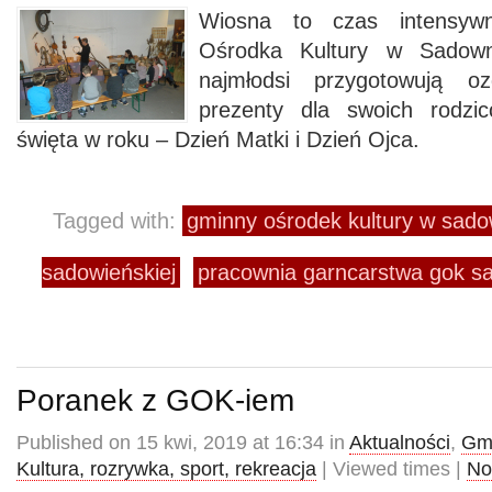
Wiosna to czas intensyw
Ośrodka Kultury w Sadown
najmłodsi przygotowują o
prezenty dla swoich rodzic
święta w roku – Dzień Matki i Dzień Ojca.
Tagged with:
gminny ośrodek kultury w sa
sadowieńskiej
pracownia garncarstwa gok 
Poranek z GOK-iem
Published on 15 kwi, 2019 at 16:34 in
Aktualności
,
Gmi
Kultura, rozrywka, sport, rekreacja
| Viewed times |
No