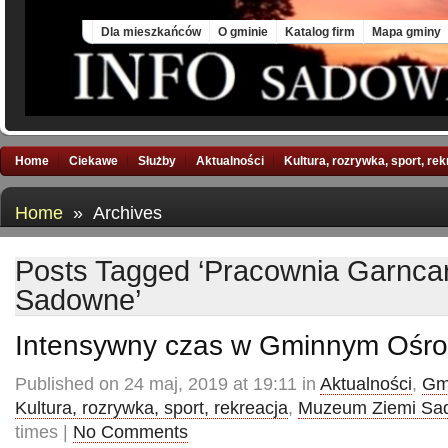
Sat, 8 Aug 2026
Dla mieszkańców
O gminie
Katalog firm
Mapa gminy
Home
Ciekawe
Służby
Aktualności
Kultura, rozrywka, sport, re
Home
» Archives
Posts Tagged ‘Pracownia Garnc
Sadowne’
Intensywny czas w Gminnym Ośro
Published on 24 maj, 2019 at 19:11 in
Aktualności
,
Gm
Kultura, rozrywka, sport, rekreacja
,
Muzeum Ziemi Sad
times |
No Comments