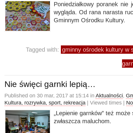
Poniedziałkowy poranek nie je
wygląda. Od rana narasta ru
Gminnym Ośrodku Kultury.
Tagged with:
gminny ośrodek kultury w
gar
Nie święci garnki lepią…
Published on 30 mar, 2017 at 15:14 in
Aktualności
,
Gm
Kultura, rozrywka, sport, rekreacja
| Viewed times |
No
„Lepienie garnków” też może 
zwłaszcza maluchom.